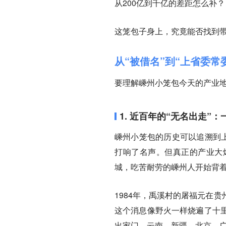
从200亿到千亿的差距怎么补？
这笼包子身上，
究竟能否找到带
从“被借名”到“上省委
要理解嵊州小笼包今天的产业地
1.
近百年的“无名出走”：
嵊州小笼包的历史可以追溯到上
打响了名声。但真正的产业大
城，吃苦耐劳的嵊州人开始背
1984年，禹溪村的屠福元在
这个消息像野火一样烧遍了十
出家门，
云南、新疆、北京、