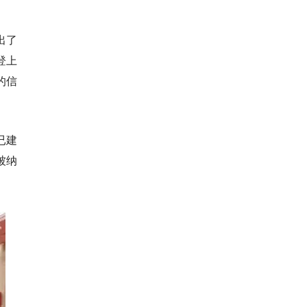
出了
登上
的信
已建
被纳