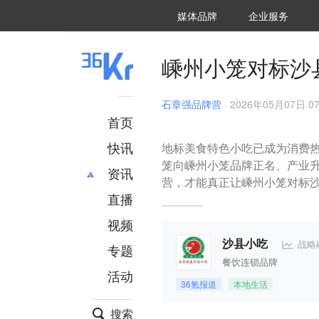
36氪Auto
数字时氪
企业号
未来消费
智能涌现
未来城市
启动Power on
媒体品牌
企业服务
企服点评
36氪出海
36氪研究院
潮生TIDE
36氪企服点评
36Kr研究院
36氪财经
职场bonus
36碳
后浪研究所
36Kr创新咨询
暗涌Waves
硬氪
氪睿研究院
嵊州小笼对标沙县
石章强品牌营
·
2026年05月07日 07
首页
快讯
地标美食特色小吃已成为消费热
笼向嵊州小笼品牌正名、产业
资讯
营，才能真正让嵊州小笼对标沙
直播
最新
推荐
创投
财经
视频
汽车
AI
战略
沙县小吃
专题
科技
项目推荐
餐饮连锁品牌
活动
专精特新
安徽
36氪报道
本地生活
搜索