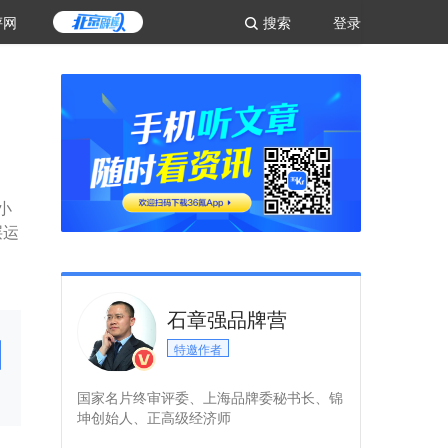
评网
搜索
登录
小
层运
石章强品牌营
特邀作者
国家名片终审评委、上海品牌委秘书长、锦
坤创始人、正高级经济师