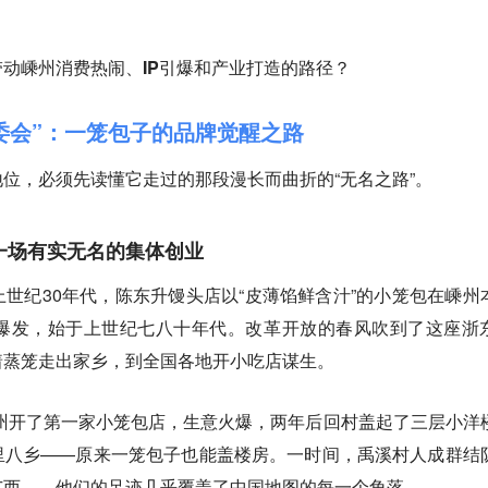
动嵊州消费热闹、IP引爆和产业打造的路径？
常委会”：一笼包子的品牌觉醒之路
位，必须先读懂它走过的那段漫长而曲折的“无名之路”。
一场有实无名的集体创业
世纪30年代，陈东升馒头店以“皮薄馅鲜含汁”的小笼包在嵊州
爆发，始于上世纪七八十年代。改革开放的春风吹到了这座浙
着蒸笼走出家乡，到全国各地开小吃店谋生。
贵州开了第一家小笼包店，生意火爆，两年后回村盖起了三层小洋
里八乡——原来一笼包子也能盖楼房。一时间，禹溪村人成群结
广西……他们的足迹几乎覆盖了中国地图的每一个角落。