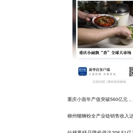
重庆小面年产值突破560亿元
柳州螺蛳粉全产业链销售收入达到
仙桃黄鳝品牌价值达306.5