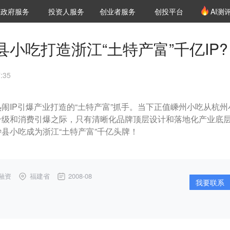
创投发布
项目推荐
核心服务
LP源计划
政府服务
投资人服务
创业者服务
创投平台
AI测
36氪Pro
VClub
VClub投资机构库
创投氪堂
城市之窗
投资机构职位推介
企业入驻
投资人认证
小吃打造浙江“土特产富”千亿IP?
:35
闹IP引爆产业打造的“土特产富”抓手。当下正值嵊州小吃从杭州
升级和消费引爆之际，只有清晰化品牌顶层设计和落地化产业底
县小吃成为浙江“土特产富”千亿头牌！
融资
福建省
2008-08
我要联系