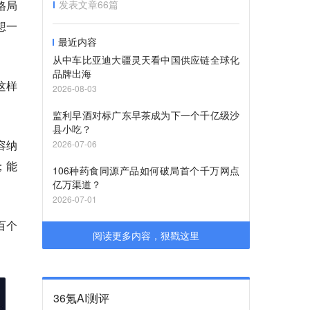
格局
发表文章
66
篇
想一
最近内容
从中车比亚迪大疆灵天看中国供应链全球化
品牌出海
这样
2026-08-03
监利早酒对标广东早茶成为下一个千亿级沙
县小吃？
容纳
2026-07-06
；能
106种药食同源产品如何破局首个千万网点
亿万渠道？
2026-07-01
百个
阅读更多内容，狠戳这里
36氪AI测评