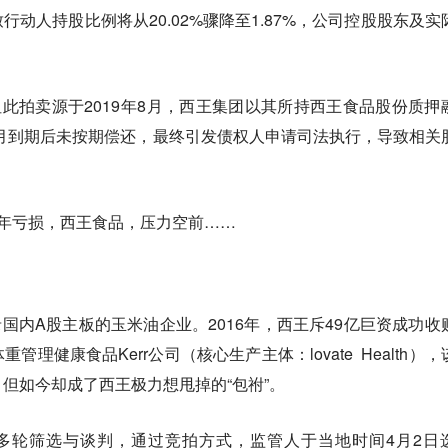
动人持股比例将从20.02%骤降至1.87%，公司控股股东及实
但此拍卖源于2019年8月，西王集团以其所持西王食品股份质押
2年8月到期后未按期偿还，最终引发债权人申请司法执行，导致相关
年亏损，西王食品，压力空前……
录国内A股主板的玉米油企业。2016年，西王斥49亿巨资成功收
理健康食品Kerr公司（核心生产主体：lovate Health），
但如今却成了西王极力想甩掉的“包祔”。
经多轮筛选与谈判，通过竞拍方式，监管人于当地时间4月2日