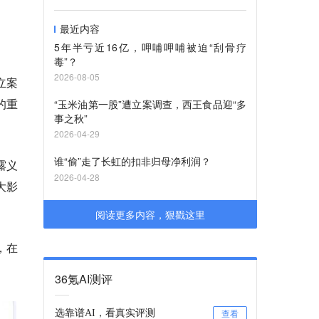
最近内容
5年半亏近16亿，呷哺呷哺被迫“刮骨疗
毒”？
2026-08-05
立案
的重
“玉米油第一股”遭立案调查，西王食品迎“多
事之秋”
2026-04-29
谁“偷”走了长虹的扣非归母净利润？
露义
2026-04-28
大影
阅读更多内容，狠戳这里
，在
36氪AI测评
选靠谱AI，看真实评测
查看