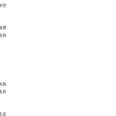
际控
融资
股份
购加
该并
选定