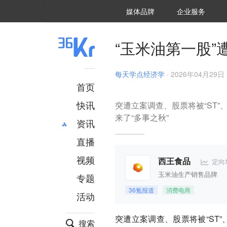
36氪Auto
数字时氪
企业号
未来消费
智能涌现
未来城市
启动Power on
媒体品牌
企业服务
企服点评
36氪出海
36氪研究院
潮生TIDE
36氪企服点评
36Kr研究院
36氪财经
职场bonus
36碳
后浪研究所
36Kr创新咨询
暗涌Waves
硬氪
氪睿研究院
“玉米油第一股”
每天学点经济学
·
2026年04月29日 
首页
快讯
突遭立案调查、股票将被“ST
来了“多事之秋”
资讯
直播
最新
推荐
创投
财经
视频
定向
西王食品
汽车
AI
玉米油生产销售品牌
专题
科技
项目推荐
36氪报道
消费电商
活动
专精特新
安徽
突遭立案调查、股票将被“ST
搜索