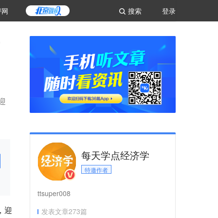
评网
搜索
登录
”
迎
每天学点经济学
特邀作者
ttsuper008
，迎
发表文章
273
篇