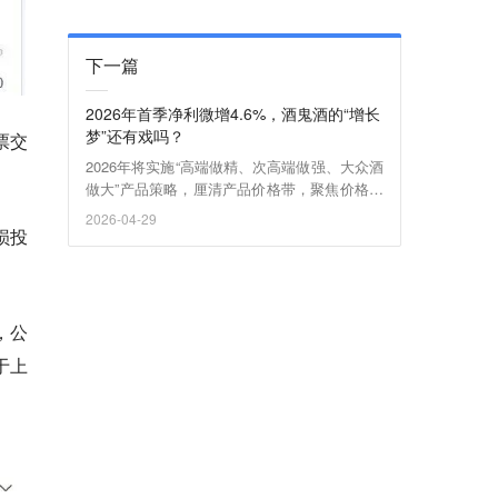
下一篇
2026年首季净利微增4.6%，酒鬼酒的“增长
梦”还有戏吗？
票交
2026年将实施“高端做精、次高端做强、大众酒
做大”产品策略，厘清产品价格带，聚焦价格带
深耕。品牌资源全面倾斜湖南核心城市与省外1
2026-04-29
5 个样板市场
损投
，公
于上