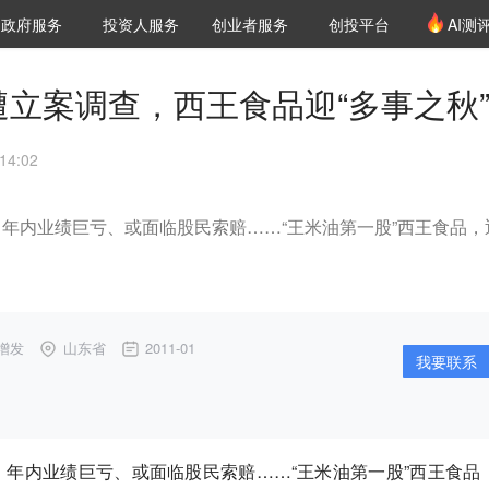
创投发布
项目推荐
核心服务
LP源计划
政府服务
投资人服务
创业者服务
创投平台
AI测
36氪Pro
VClub
VClub投资机构库
创投氪堂
城市之窗
投资机构职位推介
企业入驻
投资人认证
遭立案调查，西王食品迎“多事之秋
14:02
”、年内业绩巨亏、或面临股民索赔……“王米油第一股”西王食品，
增发
山东省
2011-01
我要联系
”、年内业绩巨亏、或面临股民索赔……“王米油第一股”西王食品