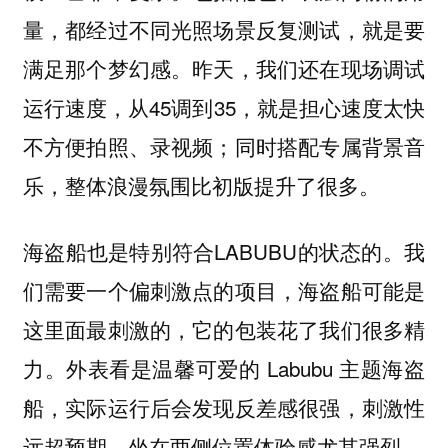
量，都经过不同光照场景反复测试，就是要
满足那个梦幻感。昨天，我们还在现场调试
运行速度，从45调到35，就是担心速度太快
不方便拍照、录视频；同时搭配专属背景音
乐，整体浪漫氛围比初版提升了很多。
海盗船也是特别符合LABUBU的状态的。我
们需要一个偏刺激点的项目，海盗船可能是
这里面最刺激的，它的包装花了我们很多精
力。外表看是温馨可爱的 Labubu 主题海盗
船，实际运行后会发现反差感很强，刺激性
远超预期，坐在两侧位置体验感尤其强烈。