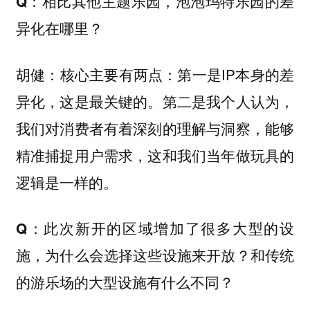
Q：相比其他主题乐园，泡泡玛特乐园的差
异化在哪里？
胡健：核心主要有两点：第一是IP本身的差
异化，这是最关键的。第二是我个人认为，
我们对消费者有着深刻的理解与洞察，能够
精准捕捉用户需求，这和我们当年做玩具的
逻辑是一样的。
Q：此次新开的区域增加了很多大型的设
施，为什么会选择这些设施来开放？和传统
的游乐场的大型设施有什么不同？