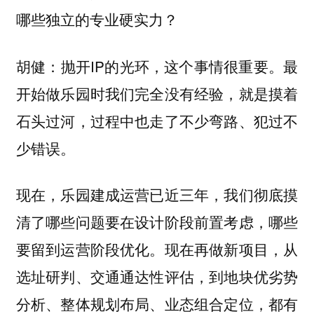
哪些独立的专业硬实力？
胡健：抛开IP的光环，这个事情很重要。最
开始做乐园时我们完全没有经验，就是摸着
石头过河，过程中也走了不少弯路、犯过不
少错误。
现在，乐园建成运营已近三年，我们彻底摸
清了哪些问题要在设计阶段前置考虑，哪些
要留到运营阶段优化。现在再做新项目，从
选址研判、交通通达性评估，到地块优劣势
分析、整体规划布局、业态组合定位，都有