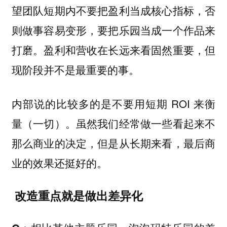
望团队短期内不要把盈利当成核心指标，否
则做事容易变形，要把乐园当成一个作品来
打磨。盈利和营收在长远来看固然重要，但
现阶段并不是最重要的事。
内部说的比较多的是不要用短期 ROI 来衡
量（一切）。虽然我们经常做一些看起来不
那么商业的决定，但是从长期来看，最后商
业的效果还挺好的。
改造重点就是做出差异化