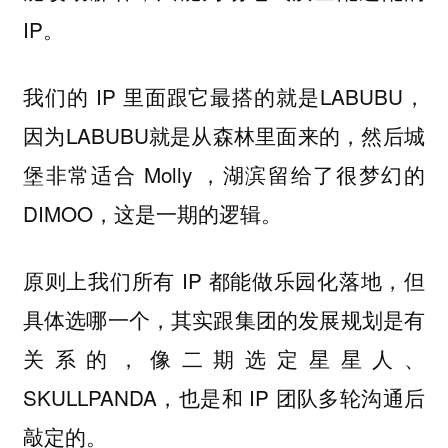
IP。
我们的 IP 里面跟它最搭的就是LABUBU，
因为LABUBU就是从森林里面来的，然后城
堡非常适合 Molly ，湖滨留给了很梦幻的
DIMOO，这是一期的逻辑。
原则上我们所有 IP 都能做乐园化落地，但
具体选哪一个，其实跟集团的发展规划是有
关系的，像二期选定星星人、
SKULLPANDA，也是和 IP 团队多轮沟通后
敲定的。