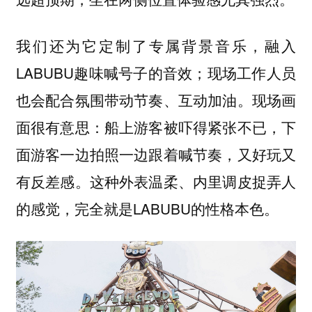
我们还为它定制了专属背景音乐，融入
LABUBU趣味喊号子的音效；现场工作人员
也会配合氛围带动节奏、互动加油。现场画
面很有意思：船上游客被吓得紧张不已，下
面游客一边拍照一边跟着喊节奏，又好玩又
有反差感。这种外表温柔、内里调皮捉弄人
的感觉，完全就是LABUBU的性格本色。