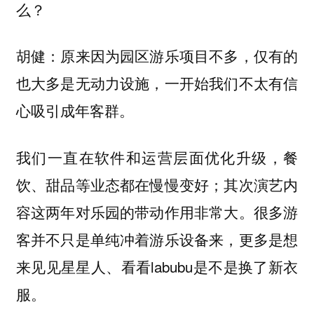
么？
胡健：原来因为园区游乐项目不多，仅有的
也大多是无动力设施，一开始我们不太有信
心吸引成年客群。
我们一直在软件和运营层面优化升级，餐
饮、甜品等业态都在慢慢变好；其次演艺内
容这两年对乐园的带动作用非常大。很多游
客并不只是单纯冲着游乐设备来，更多是想
来见见星星人、看看labubu是不是换了新衣
服。