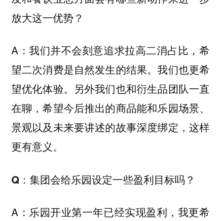
放大这一优势？
A：我们并不会刻意追求拉高二消占比，希
望二次消费是自然发生的结果。我们也更希
望优化体验。另外我们也和衍生品团队一直
在聊，希望今后推出的商品能和乐园场景、
景观以及未来要讲述的故事深度绑定，这样
更有意义。
Q：集团会给乐园设定一些盈利目标吗？
A：乐园开业第一年已经实现盈利，我更希