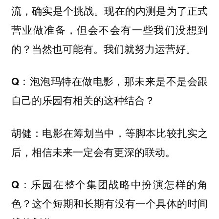
流，确实是个挑战。现在的内测是为了正式
营业做准备，但会不会有一些我们没想到
的？当然也可能有。我们就努力运营好。
Q：泡泡玛特在做电影，那未来是不是会跟
自己的乐园有相关的这种结合？
胡健：电影在筹划当中，等脚本比较扎实之
后，相信未来一定会有更深的联动。
Q：乐园在整个集团战略中扮演怎样的角
色？这个短期和长期有没有一个具体的时间