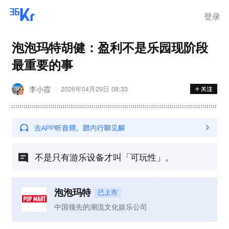
登录
泡泡玛特胡健：盈利不是乐园现阶段
最重要的事
李小霞
2026年04月29日 08:33
不是只有游乐设备才叫「可玩性」。
泡泡玛特
已上市
中国领先的潮流文化娱乐公司