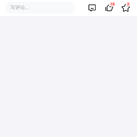
16
2
写评论...
暂无评论
商业策划
商务合作
关于我们
加入我们
联系我们
城市加盟
寻求报道
我要入驻
投资者关系