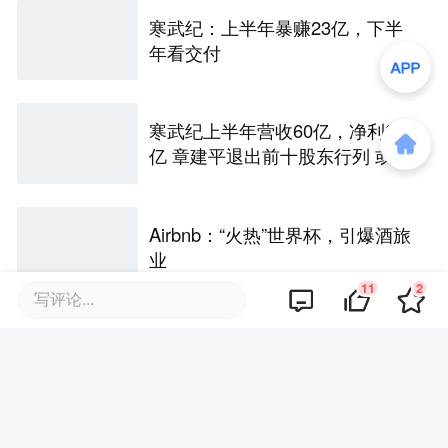
寒武纪：上半年暴赚23亿，下半
年看交付
寒武纪上半年营收60亿，净利23
亿 章建平退出前十股东行列 或套
现百亿
Airbnb：“火热”世界杯，引爆酒旅
业
11
2
写评论...
Uber：Robotaxi 伤脑筋，转头猛
干外卖？
依然撕裂的拉美阿里：电商花钱