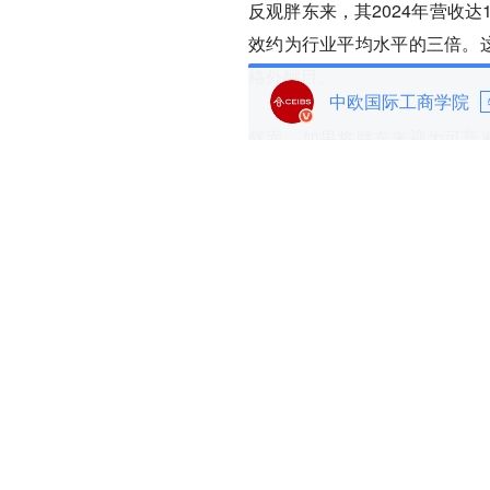
反观胖东来，其2024年营收达16
效约为行业平均水平的三倍。这
格外醒目。
中欧国际工商学院
然而，如果将胖东来视为可普遍
杠杆或盲目跨区域扩张，而是将
略闭环。这一DNA历经三十年
应链互动的集体默会知识。
模仿者虽能画出胖东来的“
皮相
植导致的“组织基因排异”，最
这不仅是对“低成本、高周转”
力护城河的真相：
真正的竞争