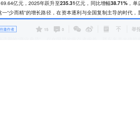
9.64亿元，2025年跃升至
235.31亿元
，
同比增幅38.71%
，单
一“少而精”的增长路径，在资本逐利与全国复制主导的时代，
举
特邀作者
15
0
适用的“商业典范”，存在明显的
幸存者偏差
。胖东来并未借助
创始人哲学深度嵌入企业DNA，形成了高度情境化、自我强化
沉淀，已升华为
“活的组织记忆”
，一种嵌入日常决策、员工行为
”
（如福利待遇、透明定价），却换不掉自身的
“骨相”
。这种强
终会折戟于现实。
传统零售逻辑的深刻反思，更揭示了中国企业在VUCA时代构筑
优势，从来不是复制来的，而是长出来的。