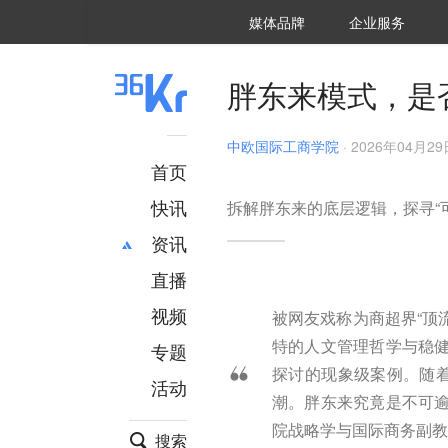
36氪Auto
数字时氪
企业号
未来消费
智能涌现
未来城市
启动Power on
媒体品牌
企业服务
企服点评
36氪出海
36氪研究院
潮生TIDE
36氪企服点评
36Kr研究院
36氪财经
职场bonus
36碳
后浪研究所
36Kr创新咨询
暗涌Waves
硬氪
氪睿研究院
胖东来模式，是
中欧国际工商学院
·
2026年04月29日
首页
快讯
拆解胖东来的底层逻辑，探寻“
资讯
直播
最新
推荐
创投
财经
视频
被网友戏称为商超界“顶
汽车
AI
特的人文管理哲学与稳
专题
科技
项目推荐
探讨的现象级案例。随着
活动
专精特新
安徽
潮。胖东来究竟是不可
院战略学与国际商务副教
搜索