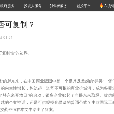
创投发布
项目推荐
核心服务
LP源计划
政府服务
投资人服务
创业者服务
创投平台
AI测
36氪Pro
VClub
VClub投资机构库
创投氪堂
城市之窗
投资机构职位推介
企业入驻
投资人认证
否可复制？
 01:54
可复制性”的边界。
流”的胖东来，在中国商业版图中是一个极具反差感的“异类”，凭
健的内生性增长，构筑起一道坚不可摧的商业护城河，成为备受
“胖东来开放日”的启动，很多企业掀起了向胖东来取经、效仿
逾越的个案神话，还是可供规模化借鉴的普适范式？中欧国际工
授蔡舒恒在本文中给出了答案。