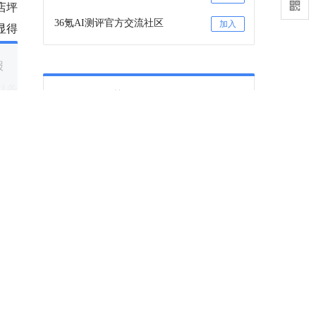
店坪
36氪AI测评官方交流社区
加入
显得
报
财务
36氪项目推荐
的战
与供
咨询项目审核和入驻
联系
36氪项目推荐订阅号
关注
行移
下一篇
竞争
32美元一辆车，Tesla为什么不认？（上）
4月27日，英国最高法院正式开庭审理 Tesla v
InterDigital/Avanci 案。
2026-04-29