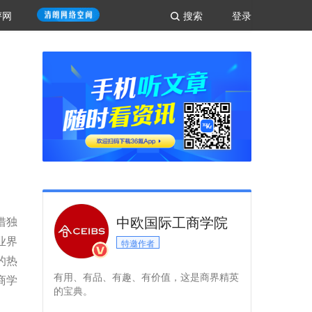
评网
搜索
登录
中欧国际工商学院
借独
业界
特邀作者
的热
有用、有品、有趣、有价值，这是商界精英
商学
的宝典。