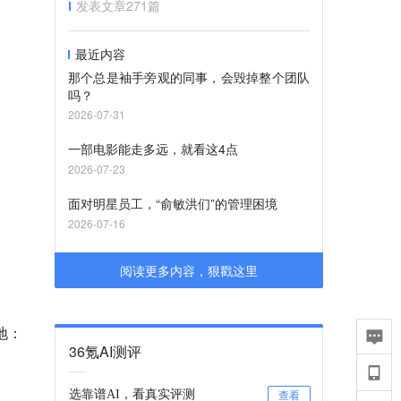
发表文章
271
篇
最近内容
那个总是袖手旁观的同事，会毁掉整个团队
吗？
2026-07-31
一部电影能走多远，就看这4点
2026-07-23
面对明星员工，“俞敏洪们”的管理困境
2026-07-16
阅读更多内容，狠戳这里
地：
36氪AI测评
选靠谱AI，看真实评测
查看