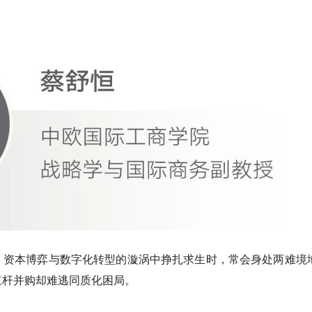
、资本博弈与数字化转型的漩涡中挣扎求生时，常会身处两难境
杠杆并购却难逃同质化困局。