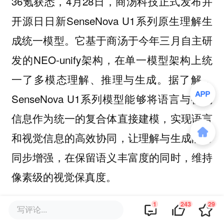
36氪获悉，4月28日，商汤科技正式发布并
开源日日新SenseNova U1系列原生理解生
成统一模型。它基于商汤于今年三月自主研
发的NEO-unify架构，在单一模型架构上统
一了多模态理解、推理与生成。据了解，
SenseNova U1系列模型能够将语言与视觉
信息作为统一的复合体直接建模，实现语言
和视觉信息的高效协同，让理解与生成能力
同步增强，在保留语义丰富度的同时，维持
像素级的视觉保真度。
1
243
29
DeepSeek-V4-Pro优惠期延长至5月底
写评论...