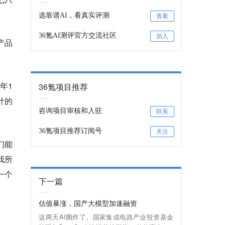
选靠谱AI，看真实评测
查看
36氪AI测评官方交流社区
加入
产品
年1
36氪项目推荐
计的
咨询项目审核和入驻
联系
36氪项目推荐订阅号
关注
们能
我所
一个
下一篇
估值暴涨，国产大模型加速融资
‍这两天AI圈炸了。国家集成电路产业投资基金