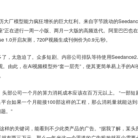
经历大厂模型能力疯狂增长的巨大红利。来自字节跳动的Seedanc
座”正在进行一周一小版、两月一大版的高频迭代。阿里巴巴也在
se 1.0开启灰测，720P视频生成刊例价为0.9元/秒。
，太急迫了。众多短剧、内容公司排队等待使用Seedance2.
奇观。由此，在AI视频模型外“套一层壳”，使其更简单易上手的AI
。
头部公司一个月的算力消耗成本应该在百万元以上。 “一部短
平台如果一个月能接100部这样的工程，那么消耗量就能达到3
题。”
具”这样的关键词，能看到不少此类产品的广告。“据我了解，某头
耗就有两三万元，那么一年光这一个渠道的广告投放就至少需要