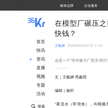
36氪Auto
数字时氪
企业号
未来消费
智能涌现
未来城市
启动Power on
媒体品牌
企业服务
企服点评
36氪出海
36氪研究院
潮生TIDE
36氪企服点评
36Kr研究院
36氪财经
职场bonus
36碳
后浪研究所
36Kr创新咨询
暗涌Waves
硬氪
氪睿研究院
在模型厂碾压之前
快钱？
首页
王毓婵
·
2026年05月07日 11:31
快讯
资讯
这是一个“等待被大厂吞没”的行
直播
最新
推荐
创投
财经
视频
文｜王毓婵 周鑫雨
汽车
AI
专题
科技
项目推荐
编辑｜杨轩
活动
专精特新
安徽
“看流水（即营收），AI视
搜索