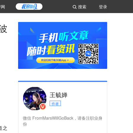
评网
搜索
登录
波
王毓婵
作者
微信 FromMarsWillGoBack，请备注职业身
份
道之