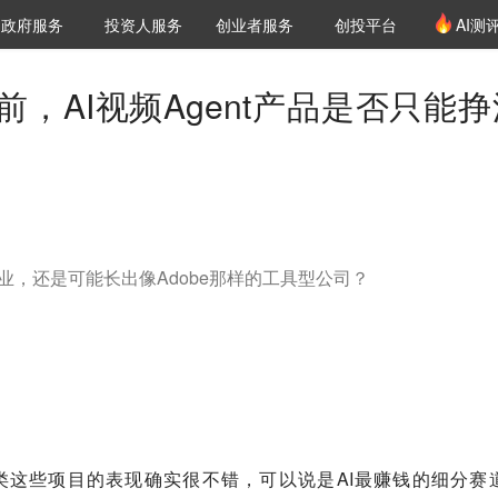
创投发布
项目推荐
核心服务
LP源计划
政府服务
投资人服务
创业者服务
创投平台
AI测
36氪Pro
VClub
VClub投资机构库
创投氪堂
城市之窗
投资机构职位推介
企业入驻
投资人认证
，AI视频Agent产品是否只能挣
业，还是可能长出像Adobe那样的工具型公司？
频类这些项目的表现确实很不错，可以说是AI最赚钱的细分赛