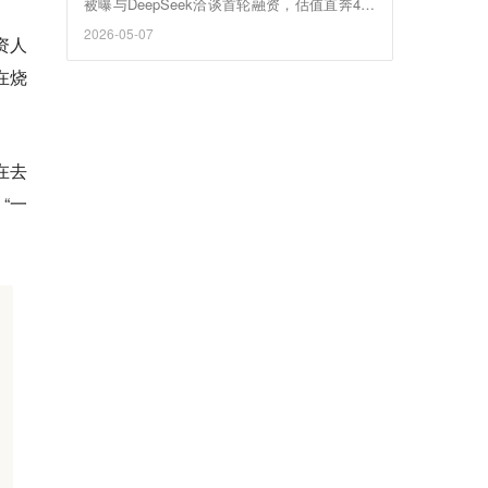
被曝与DeepSeek洽谈首轮融资，估值直奔450
亿美元。
2026-05-07
资人
在烧
在去
“一