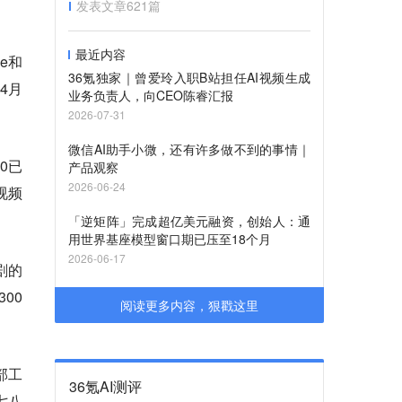
发表文章
621
篇
最近内容
e和
36氪独家｜曾爱玲入职B站担任AI视频生成
4月
业务负责人，向CEO陈睿汇报
2026-07-31
微信AI助手小微，还有许多做不到的事情｜
0已
产品观察
2026-06-24
视频
「逆矩阵」完成超亿美元融资，创始人：通
用世界基座模型窗口期已压至18个月
2026-06-17
剧的
00
阅读更多内容，狠戳这里
部工
36氪AI测评
七八