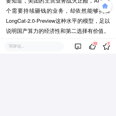
要知道，美团的主营业务战火正酣，AI又是
个需要持续砸钱的业务，却依然能够掏出
LongCat-2.0-Preview这种水平的模型，足以
说明国产算力的经济性和第二选择有价值。
32
7
写评论...
在技术社区Linux DO上，已经有开发者对
LongCat-2.0-Preview表达了惊喜，「起码美
团还在真做事情。」
很多新的地图，都是从一条不起眼的小路画
起的。。
4