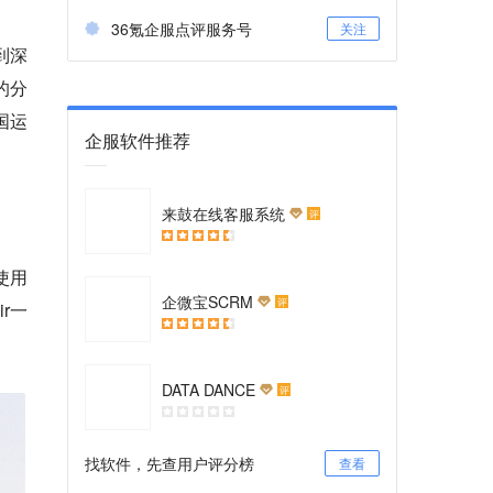
36氪企服点评服务号
关注
到深
的分
国运
企服软件推荐
来鼓在线客服系统
评
使用
企微宝SCRM
评
r一
DATA DANCE
评
找软件，先查用户评分榜
查看