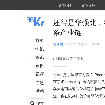
36氪Auto
数字时氪
企业号
未来消费
智能涌现
未来城市
启动Power on
媒体品牌
企业服务
企服点评
36氪出海
36氪研究院
潮生TIDE
36氪企服点评
36Kr研究院
36氪财经
职场bonus
36碳
后浪研究所
36Kr创新咨询
暗涌Waves
硬氪
氪睿研究院
还得是华强北，给
条产业链
首页
雷科技
·
2026年04月28日 11:35
快讯
资讯
eSIM落地任重道远。
直播
最新
推荐
创投
财经
视频
今年1月，苹果官方宣布iPhon
汽车
AI
证了iPhone Air在市场层面
专题
科技
项目推荐
各大电商渠道的价格还在持续下
活动
专精特新
安徽
道，也在以类似的价格降价清
搜索