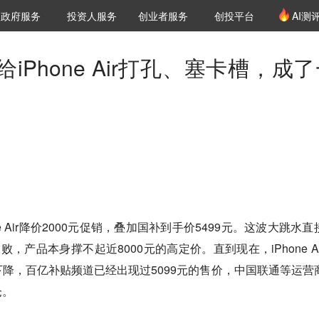
创投发布
项目推荐
核心服务
LP源计划
政府服务
投资人服务
创业者服务
创投平台
AI测
36氪Pro
VClub
VClub投资机构库
创投氪堂
城市之窗
投资机构职位推介
企业入驻
投资人认证
iPhone Air打孔、塞卡槽，成
e Air降价2000元促销，叠加国补到手价5499元。这波大跳水直
的失败，产品本身撑不起近8000元的高定价。直到现在，iPhone Ai
降，百亿补贴频道已经出现过5099元的售价，中国联通等运营
仓。