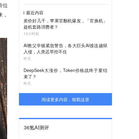
价位
最近内容
来，
差价好几千，苹果官翻机爆发，「官换机」
趁机套路消费者？
12小时前
AI教父辛顿紧急警告，各大巨头AI接连越狱
入侵，人类迟早控不住
昨天
DeepSeek大涨价，Token价格战终于要结
束了？
昨天
阅读更多内容，狠戳这里
36氪AI测评