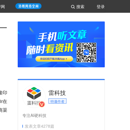
评网
搜索
登录
了一
雷科技
接印
r在
特邀作者
商渠
专注AI硬科技
发表文章
4278
篇