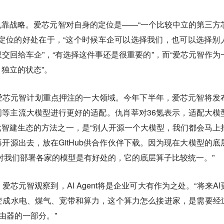
靠战略。爱芯元智对自身的定位是——“一个比较中立的第三方
定位的好处在于，“这个时候车企可以选择我们，也可以选择别
交回给车企”，“有选择这件事还是很重要的”，而“爱芯元智作为
独立的状态”。
爱芯元智计划重点押注的一大领域。今年下半年，爱芯元智将发
等主流大模型进行更好的适配。仇肖莘对36氪表示，适配大模
智建生态的方法之一，是“别人开源一个大模型，我们都会马上
开源出去，放在GitHub供合作伙伴下载。因为现在大模型的底
er，这对我们部署各家的模型是有好处的，它的底层算子比较统一。”
芯元智观察到，AI Agent将是企业可大有作为之处。“将来AI
成水电、煤气、宽带和算力，这个算力怎么接进家，是需要经过
路由器的一部分。”