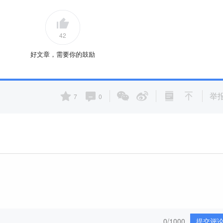
42
好文章，需要你的鼓励
举
7
0
0/1000
提交评