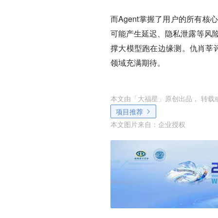
而Agent掌握了用户的所有
可能产生延迟、隐私泄露等风险
撑大模型跑在边缘测。仇肖莘评价
领域充满期待。
本文由「
大福星
」原创出品， 转载
项目推荐
本文图片来自：
企业授权