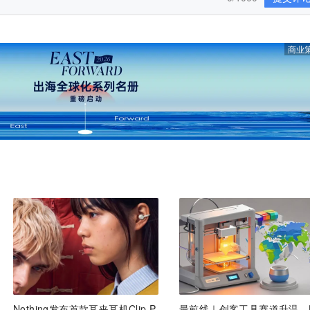
商业
Nothing发布首款耳夹耳机Clip P
最前线｜创客工具赛道升温，