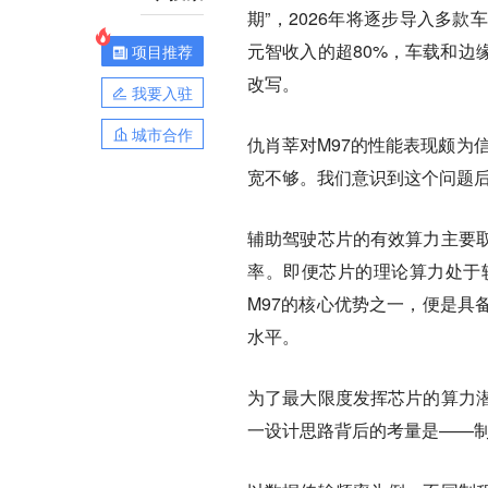
期”，2026年将逐步导入多
元智收入的超80%，车载和边
项目推荐
改写。
我要入驻
城市合作
仇肖莘对M97的性能表现颇为
宽不够。我们意识到这个问题后
辅助驾驶芯片的有效算力主要
率。即便芯片的理论算力处于
M97的核心优势之一，便是具
水平。
为了最大限度发挥芯片的算力
一设计思路背后的考量是——