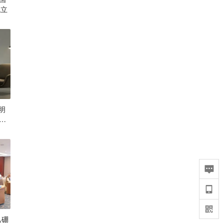
成立
明
更
氢硼