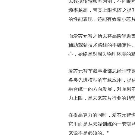
以数据传输频率为例，不同制
频率越高，带宽上限也随之提
的性能表现，还能有效缩小芯
而爱芯元智之所以将高阶辅助驾
辅助驾驶技术路线的不确定性
心，始终是对周边物理环境的
爱芯元智车载事业部总经理李
各类先进模型的车载应用，提
融合统一的方向发展，对单颗
力上限，是未来芯片行业的趋
在提高算力的同时，爱芯元智也
它里面是从云端训练的一套架
来说不是必须的。”