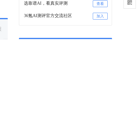
选靠谱AI，看真实评测
查看
36氪AI测评官方交流社区
加入
报
。
深
36氪项目推荐
咨询项目审核和入驻
联系
36氪项目推荐订阅号
关注
面上
下一篇
用户
时，
茅台向经销商「要效率」
躺着赚钱的时代结束了。
2026-04-24