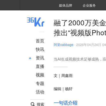
36氪Auto
数字时氪
企业号
未来消费
智能涌现
未来城市
启动Power on
媒体品牌
企业服务
企服点评
36氪出海
36氪研究院
潮生TIDE
36氪企服点评
36Kr研究院
36氪财经
职场bonus
36碳
后浪研究所
36Kr创新咨询
暗涌Waves
硬氪
氪睿研究院
融了2000万美
推出“视频版Photo
首页
阿菜cabbage
·
2026年04月24日 04
快讯
资讯
当AI生成视频技术足够成熟，
直播
最新
推荐
创投
财经
视频
文｜周鑫雨
汽车
AI
专题
科技
项目推荐
编辑｜杨轩
活动
专精特新
安徽
一句话介绍
搜索