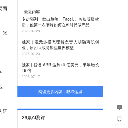
主要面
最近内容
专访郭列：做出脸萌、FaceU、剪映等爆款
后，他第一次阐释如何在AI时代做产品
2026-07-23
、光
独家｜混元多模态理解负责人胡瀚离职创
业，原团队或将聚焦世界模型
2026-07-23
独家 | 智谱 ARR 达到10 亿美元，半年增长
品。
15 倍
2026-07-17
地，
阅读更多内容，狠戳这里
构研
36氪AI测评