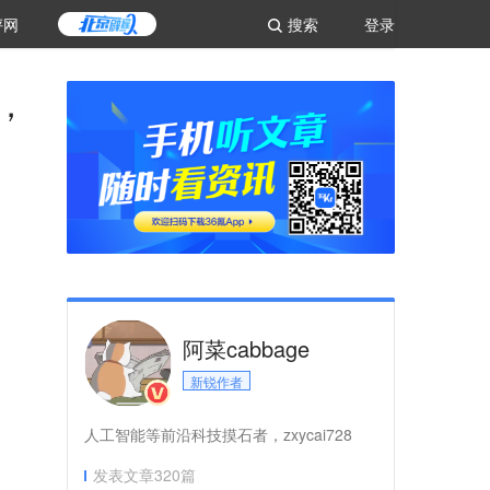
评网
搜索
登录
司，
阿菜cabbage
新锐作者
人工智能等前沿科技摸石者，zxycai728
发表文章
320
篇