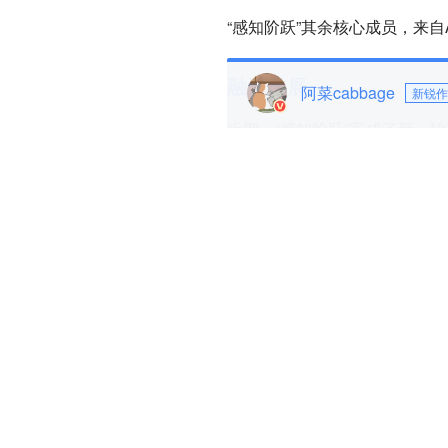
“感知阶跃”其余核心成员，来自
融资进展
阿菜cabbage
新锐作
近期，“感知阶跃”完成了新一
渡资本担任本轮独家财务顾问
产品及业务
在张诗莹看来，随着视频生成模
的视频创作工具，大致分成了
一类是“画布型”产品，优点在
而言，使用门槛高；另一类则是
idea不够创新。