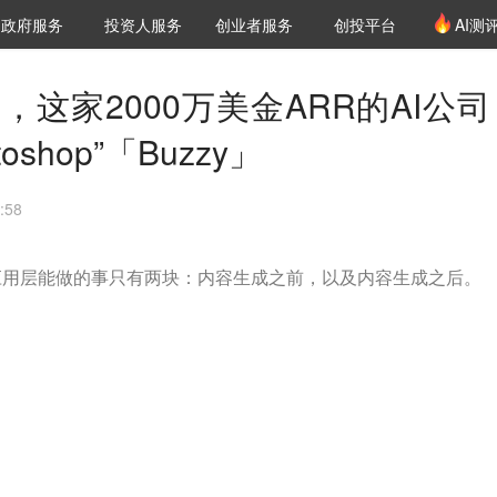
创投发布
项目推荐
核心服务
LP源计划
政府服务
投资人服务
创业者服务
创投平台
AI测
36氪Pro
VClub
VClub投资机构库
创投氪堂
城市之窗
投资机构职位推介
企业入驻
投资人认证
金，这家2000万美金ARR的AI公
shop”「Buzzy」
:58
应用层能做的事只有两块：内容生成之前，以及内容生成之后。