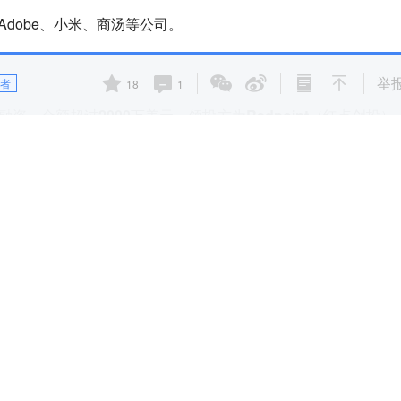
Adobe、小米、商汤等公司。
举
者
18
1
轮融资，
金额超过2000万美元，领投方为Redpoint（红点创投）
。
型性能的发展，生成类的工具赛道，已经逐渐“红海”。她将市
两类：
于可以通过手动控制，保证生成结果的质量，但缺点是对大多数
向用户提供预制的workflow和模板，劣势在于不够灵活，同