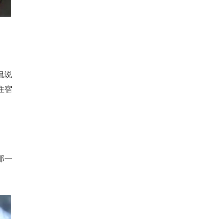
侃说
住宿
那一