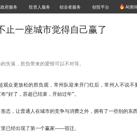
创投发布
项目推荐
核心服务
LP源计划
政府服务
投资人服务
创业者服务
创投平台
AI测
36氪Pro
VClub
VClub投资机构库
创投氪堂
城市之窗
投资机构职位推介
企业入驻
投资人认证
不止一座城市觉得自己赢了
小的失落，胜负带来的爱恨可以不对等。
超观众更放松的胜负观，常州队迎来开门红后，常州人不说不
布“好了，苏超已结束，开始过年”。
日形态，让普通人在城市的竞争与消费之外，拥有了一些别的东
市里已经出现了第一个赢家——
宿迁
。