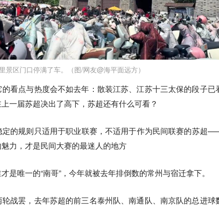
里景区门口停满了车。（图/网友@海平面远方）
它的看点与热度会不如去年：散装江苏、江苏十三太保的段子已
在上一届苏超决出了高下，苏超还有什么可看？
稳定的规则只适用于职业联赛，不适用于作为民间联赛的苏超—
的魅力，才是民间大赛的最迷人的地方
才是唯一的“南哥”，今年就被去年排倒数的常州与宿迁拿下。
两轮战罢，去年苏超的前三名泰州队、南通队、南京队的总进球