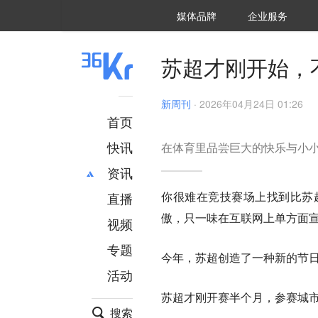
36氪Auto
数字时氪
企业号
未来消费
智能涌现
未来城市
启动Power on
媒体品牌
企业服务
企服点评
36氪出海
36氪研究院
潮生TIDE
36氪企服点评
36Kr研究院
36氪财经
职场bonus
36碳
后浪研究所
36Kr创新咨询
暗涌Waves
硬氪
氪睿研究院
苏超才刚开始，
新周刊
·
2026年04月24日 01:26
首页
快讯
在体育里品尝巨大的快乐与小
资讯
你很难在竞技赛场上找到比苏
直播
最新
推荐
傲，只一味在互联网上单方面宣
创投
财经
视频
汽车
AI
专题
今年，苏超创造了一种新的节
科技
项目推荐
活动
专精特新
安徽
苏超才刚开赛半个月，参赛城
搜索