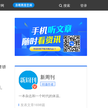
评网
搜索
登录
要骄
新周刊
特邀作者
西。
一本杂志和一个时代的体温。
发表文章
1698
篇