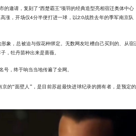
迁市的邀请，复刻了“西楚霸王”项羽的经典造型亮相宿迁奥体中心
气高涨，开场仅4分半便打进一球，以2:0战胜去年的季军南京队
的形象，总被迫与假花种绑定。无数网友吐槽自己买到的、从宿
李子，牡丹苗种出来是蔷薇。
的名号，终于响当当地传遍了全网。
京的“面壁人”，是目前苏超最快进球纪录的拥有者，是预定的