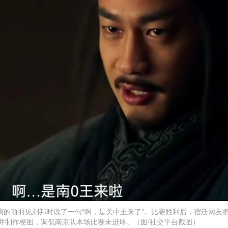
的项羽见刘邦时说了一句“啊，是关中王来了”。比赛胜利后，宿迁网友把
”，并制作梗图，调侃南京队本场比赛未进球。（图/社交平台截图）