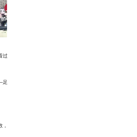
看过
—
足
数，