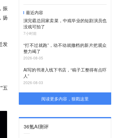
，振
最近内容
，扬
演完霸总回家卖菜，中戏毕业的短剧演员也
没戏可拍了
7小时前
迁发
“打不过就跑”，动不动就撤档的新片把观众
整力竭了
2026-08-05
AI写的书潜入线下书店，“稿子工整得有点吓
人”
2026-08-03
“五
阅读更多内容，狠戳这里
36氪AI测评