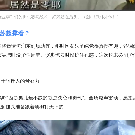
冠亚季军们的田忌赛马战术，好戏还在后头。（图/《武林外传》）
苏超撑着？
宣将邀请何润东到场助阵，那时网友只单纯觉得热闹有趣，还调
演吴聘时没护住周莹、演步惊云时没护住孔慈，这次也未必能护
之于宿迁人的号召力。
呼“西楚男儿最不缺的就是决心和勇气”。全场喊声雷动，感觉
扛起锄头准备跟着项羽打天下的。