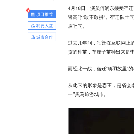
4月18日，演员何润东接受宿
项目推荐
臂高呼“敢不敢拼”。宿迁队士
我要入驻
眉吐气。
城市合作
过去几年间，宿迁在互联网上
货的种苗，车厘子苗种出来是
而经此一战，宿迁“项羽故里”
从此它的形象是霸王，是省会南
一”黑马旅游城市。