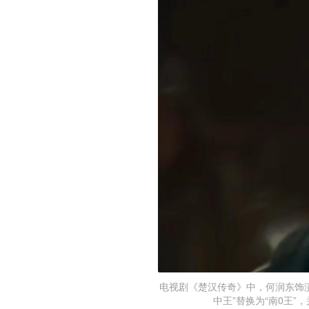
电视剧《楚汉传奇》中，何润东饰演
中王”替换为“南0王