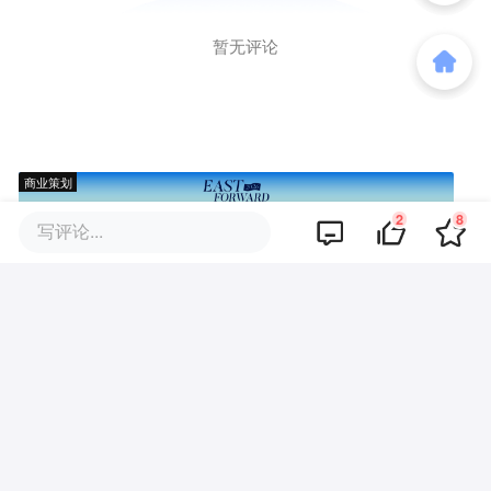
暂无评论
商业策划
2
8
写评论...
商务合作
关于我们
加入我们
联系我们
城市加盟
寻求报道
我要入驻
投资者关系
违法和不良信息、未成年人保护举报电话：010-89650707
举报邮箱：jubao@36kr.com 网上有害信息举报
© 2011~
2026
北京多氪信息科技有限公司 |
京ICP备12031756号-6
|
京ICP证150143号
| 京公网安备11010502057322号