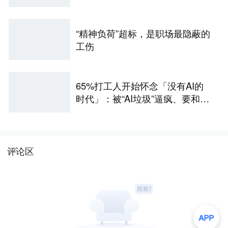
人工柜面服务，业内人士：过去
几十年大家不午休，是因为谁都
不敢第一个休
“精神负荷”超标，是职场最隐蔽的
工伤
65%打工人开始怀念「没有AI的
时代」：被“AI垃圾”逼疯、要和AI
卷效率，工作也更没意义
评论区