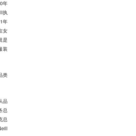
00年
l执
1年
在女
就是
动服装
品类
从品
务总
克总
ill