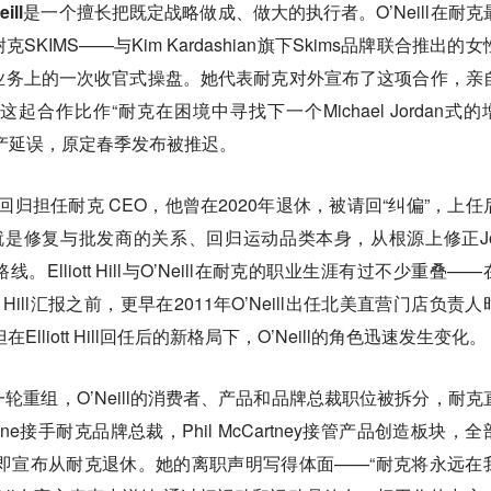
Neill是一个擅长把既定战略做成、做大的执行者。
O’Neill在耐
IMS——与Kim Kardashian旗下Skims品牌联合推出的女
在女性业务上的一次收官式操盘。她代表耐克对外宣布了这项合作，亲
合作比作“耐克在困境中寻找下一个Michael Jordan式的
产延误，原定春季发布被推迟。
 Hill回归担任耐克 CEO，他曾在2020年退休，被请回“纠偏”，上
核心就是修复与批发商的关系、回归运动品类本身，从根源上修正Jo
线。Elliott Hill与O’Neill在耐克的职业生涯有过不少重叠—
t Hill汇报之前，更早在2011年O’Neill出任北美直营门店负责
。但在Elliott Hill回任后的新格局下，O’Neill的角色迅速发生变化。
ll启动新一轮重组，O’Neill的消费者、产品和品牌总裁职位被拆分，耐
gne接手耐克品牌总裁，Phil McCartney接管产品创造板块，全
O’Neill随即宣布从耐克退休。她的离职声明写得体面——“耐克将永远在