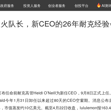
创投发布
项目推荐
核心服务
LP源计划
政府服务
投资人服务
创业者服务
创投平台
AI测
36氪Pro
VClub
VClub投资机构库
创投氪堂
城市之窗
投资机构职位推介
企业入驻
投资人认证
敲定救火队长，新CEO的26年耐克经
。
n宣布任命前耐克高管Heidi O’Neill为新任CEO，9月8日正式上
Donald今年1月31日卸任以来超过80天的CEO空窗期。消息公布
%，市值蒸发约10亿美元。截至4月22日收盘，lululemon报163.