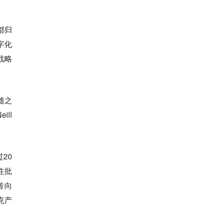
都归
字化
n战略
随之
ill
20
性批
转向
克产