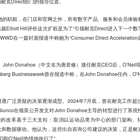
克Direct部门的领导位置。
了她的职权，在门店和官网之外，所有数字产品、服务和会员体验
liott Hill评价这次扩权是为了“引领耐克Direct进入下一个数
在一篇封面报道中称她为“Consumer Direct Acceleratio
ohn Donahoe（中文名为唐若修）接任耐克CEO后，O’Neill
 Businessweek曾在报道中称，在John Donahoe任内，O’Ne
。
遇广泛质疑的决策逐渐成型。2024年7月底，曾在耐克工作超过
Giunco在领英公开发文对John Donahoe主导的转型进行了系统
0年开始的改革基于三大支柱：取消以运动品类为中心的部门架构、
化和数据驱动。他认为，这些出自咨询公司建议的决策，正是耐
和O’Neill热情地执行了”。