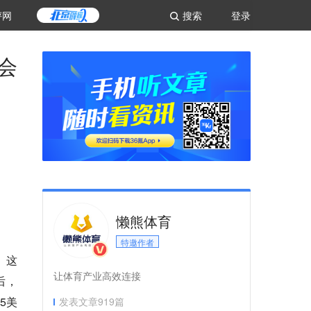
评网
搜索
登录
验会
懒熊体育
特邀作者
任。这
让体育产业高效连接
后，
45美
发表文章
919
篇