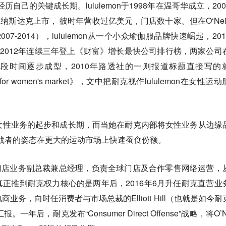
在经历自己的关键成长期。lululemon于1998年在温哥华成立，20
在纳斯达克上市， 彼时年营收过亿美元，门店数十家。但在O‘Neil
7-2014），lululemon从一个小众瑜伽服品牌快速崛起，201
0-2012年连续三年登上《财富》增长最快公司排行榜，两家公司
这段时间逐步成型，2010年路透社的一则报道标题直接写的
tition for women's market》，文中把耐克视作lululemon在女性运
了耐克女性业务的起步和成长期，而当她在耐克内部将女性业务从边缘
正以挑战者的姿态在更大的运动市场上快速蚕食份额。
调任耐克门店业务副总裁兼总经理，负责全球门店及合作零售网络运营，
正推到耐克权力核心的是两年后，2016年6月升任耐克直营业
务，向时任消费者与市场总裁的Elliott Hill（也就是如今耐
后，耐克发布“Consumer Direct Offense”战略，将O’Ne