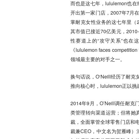
而也是这七年，lululemon也
开出第一家门店，2007年7月
掌耐克女性业务的这七年里（200
其市值已接近70亿美元，201
性赛道上的“攻守关系”也在
《lululemon faces compe
领域最主要的对手之一。
换句话说，O‘Neill经历
推向核心时，lululemon
2014年9月，O’Neill
类管理转向渠道运营；但将她真
裁，全面掌管全球零售门店和电商业
裁兼CEO，中文名为贺雁峰）汇报。一年