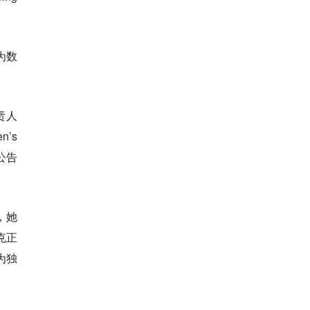
为数
责人
’s
公告
，她
克正
为独