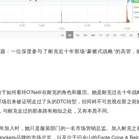
题：一位深度参与了耐克近十年那场“豪赌式战略”的高管，
于如何看待O’Neill在耐克的角色和履历。她是耐克过去十年战
场后来被证明走过了头的DTC转型，但同样不可忽视在那之前
的困境，与耐克走过的那条路有相似之处，又有本质不同。
。1998年加入时，她只是服装部门的一名市场营销总监。加入耐克之
ckers品牌的市场总监，以及位于旧金山的Foote Cone & Beld