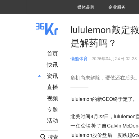
36氪Auto
数字时氪
企业号
未来消费
智能涌现
未来城市
启动Power on
媒体品牌
企业服务
企服点评
36氪出海
36氪研究院
潮生TIDE
36氪企服点评
36Kr研究院
36氪财经
职场bonus
36碳
后浪研究所
36Kr创新咨询
暗涌Waves
硬氪
氪睿研究院
lululemon
是解药吗？
首页
懒熊体育
·
2026年04月24日 02:28
快讯
资讯
危机尚未解除，硬仗还在后头
直播
最新
推荐
创投
财经
视频
lululemon的新CEO终于定了。
汽车
AI
专题
科技
项目推荐
北美时间4月22日，lululemo
活动
专精特新
安徽
一任命填补了自Calvin Mc
lululemon股价盘后一度跌超6
搜索