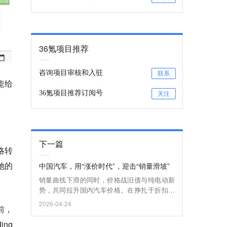
36氪项目推荐
咨询项目审核和入驻
联系
能给
36氪项目推荐订阅号
关注
下一篇
略转
她的
中国汽车，用“涨价时代”，迎击“销量滑坡”
销量曲线下滑的同时，价格战旧债与纯电动新
势，共同拉升国内汽车价格。在挣扎于折扣泥
潭多年之后，“涨价时代”悄然而至。
2026-04-24
前，
ing