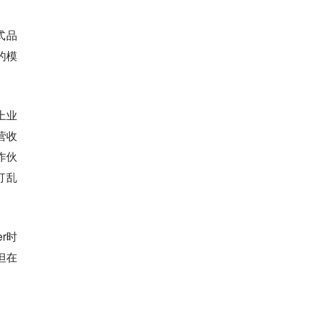
式品
的模
上业
营收
作伙
打乱
r时
但在