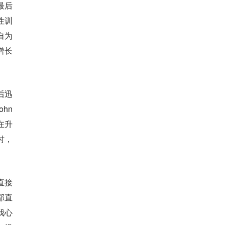
克最后
性训
自为
增长
任后迅
hn
—在升
人时，
克直接
部直
我心