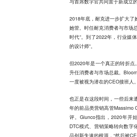
与首席数字官共同置于新成立的耐
2018年底，耐克进一步扩大
她管。时任耐克消费者与市场总裁El
时代”。到了2022年，行业媒体WWD
的设计师”。
但2020年是一个真正的转折点。J
升任消费者与市场总裁。Bloomberg
一度被视为潜在的CEO接班人
也正是在这段时间，一些后来遭
年的前品类营销高管Massimo 
评。Giunco指出，202
DTC模式、营销策略转向数字
品创新失速的根源，“然后被CEO