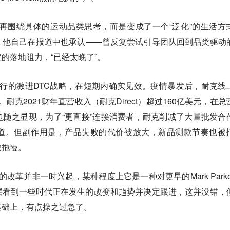
示，品牌不再围绕具体的运动品类思考，而是变成了一个“泛化”的生活方
。他自己在报道中也承认——曾反复尝试引导团队回到品类驱动
的落地阻力，“已经太晚了”。
eill共同推行的激进DTC战略，在短期内确实见效。疫情暴发后，耐克线
长。耐克2021财年直营收入（耐克Direct）超过160亿美元，在总
随之显现，为了“更直接”连接消费者，耐克削减了大量批发合
道。但副作用是，产品失败的代价被放大，新品测款节奏也被
被拖慢。
oe的改革并非一时兴起，某种程度上它是一种对更早的Mark Parke
层看到一些时代正在发生的改变和趋势并决定跟进，这并没错，
基础上，有点操之过急了。