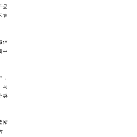
产品
不算
微信
新中
中，
、马
分类
蓝帽
片、