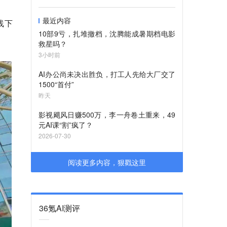
最近内容
线下
10部9亏，扎堆撤档，沈腾能成暑期档电影
救星吗？
3小时前
AI办公尚未决出胜负，打工人先给大厂交了
1500“首付”
昨天
影视飓风日赚500万，李一舟卷土重来，49
元AI课“割”疯了？
2026-07-30
阅读更多内容，狠戳这里
36氪AI测评