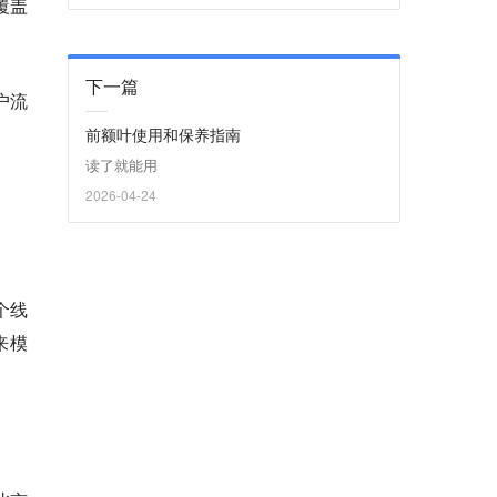
覆盖
下一篇
户流
前额叶使用和保养指南
读了就能用
2026-04-24
个线
来模