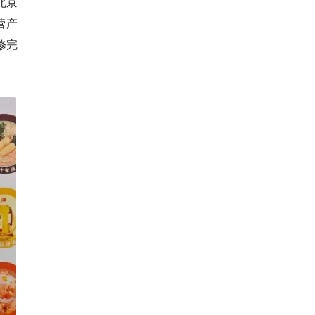
北京
营产
修完