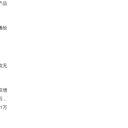
产品
播纷
枕无
双增
后，
1万