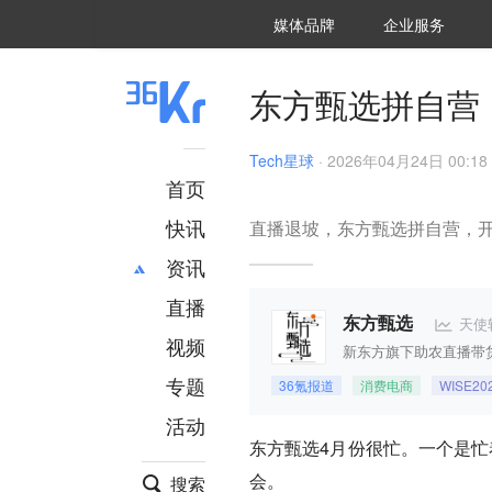
36氪Auto
数字时氪
企业号
未来消费
智能涌现
未来城市
启动Power on
媒体品牌
企业服务
企服点评
36氪出海
36氪研究院
潮生TIDE
36氪企服点评
36Kr研究院
36氪财经
职场bonus
36碳
后浪研究所
36Kr创新咨询
暗涌Waves
硬氪
氪睿研究院
东方甄选拼自营
Tech星球
·
2026年04月24日 00:18
首页
快讯
直播退坡，东方甄选拼自营，
资讯
直播
最新
推荐
天使
东方甄选
创投
财经
视频
新东方旗下助农直播带
汽车
AI
专题
36氪报道
消费电商
WISE2
科技
项目推荐
活动
专精特新
安徽
东方甄选4月份很忙。一个是忙
会。
搜索