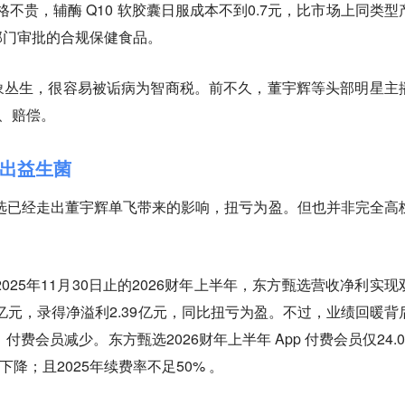
格不贵，辅酶 Q10 软胶囊日服成本不到0.7元，比市场上同类型
部门审批的合规保健食品。
象丛生，很容易被诟病为智商税。前不久，董宇辉等头部明星主
歉、赔偿。
出益生菌
甄选已经走出董宇辉单飞带来的影响，扭亏为盈。但也并非完全高
2025年11月30日止的2026财年上半年，东方甄选营收净利实现
3亿元，录得净溢利2.39亿元，同比扭亏为盈。不过，业绩回暖背
费会员减少。东方甄选2026财年上半年 App 付费会员仅‌24.0
下降‌；且2025年续费率‌不足50%‌ ‌。