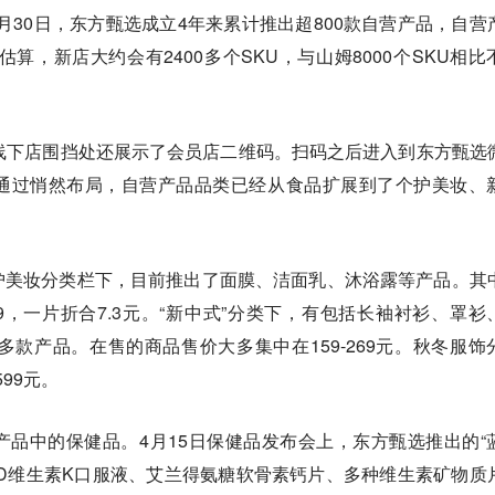
1月30日，东方甄选成立4年来累计推出超800款自营产品，自营
此估算，新店大约会有2400多个SKU，与山姆8000个SKU相比
家线下店围挡处还展示了会员店二维码。扫码之后进入到东方甄选
通过悄然布局，自营产品品类已经从食品扩展到了个护美妆、
护美妆分类栏下，目前推出了面膜、洁面乳、沐浴露等产品。其
.9，一片折合7.3元。“新中式”分类下，有包括长袖衬衫、罩衫
多款产品。在售的商品售价大多集中在159-269元。秋冬服饰
99元。
品中的保健品。4月15日保健品发布会上，东方甄选推出的“
D维生素K口服液、艾兰得氨糖软骨素钙片、多种维生素矿物质