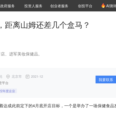
创投发布
项目推荐
核心服务
LP源计划
政府服务
投资人服务
创业者服务
创投平台
AI测
36氪Pro
VClub
VClub投资机构库
创投氪堂
城市之窗
投资机构职位推介
企业入驻
投资人认证
，距离山姆还差几个盒马？
开店、进军美妆保健品。
轮
北京市
2021-12
我要联系
货平台
022年度企业
着达成此前定下的4月底开店目标，一个是举办了一场保健食品