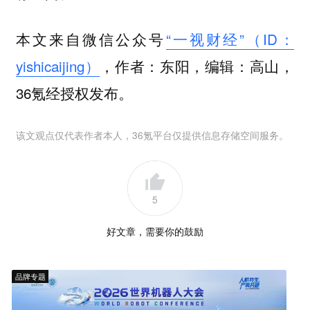
本文来自微信公众号
“一视财经”（ID：
yishicaijing）
，作者：东阳，编辑：高山，
36氪经授权发布。
该文观点仅代表作者本人，36氪平台仅提供信息存储空间服务。
5
好文章，需要你的鼓励
品牌专题