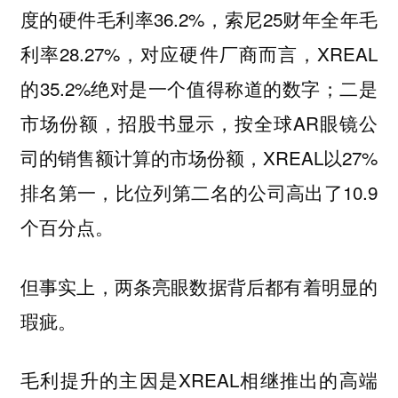
度的硬件毛利率36.2%，索尼25财年全年毛
利率28.27%，对应硬件厂商而言，XREAL
的35.2%绝对是一个值得称道的数字；二是
市场份额，招股书显示，按全球AR眼镜公
司的销售额计算的市场份额，XREAL以27%
排名第一，比位列第二名的公司高出了10.9
个百分点。
但事实上，两条亮眼数据背后都有着明显的
瑕疵。
毛利提升的主因是XREAL相继推出的高端