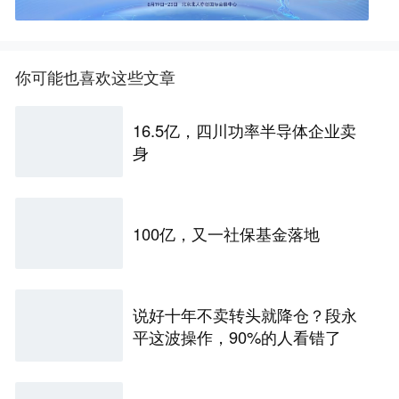
你可能也喜欢这些文章
16.5亿，四川功率半导体企业卖
身
100亿，又一社保基金落地
说好十年不卖转头就降仓？段永
平这波操作，90%的人看错了