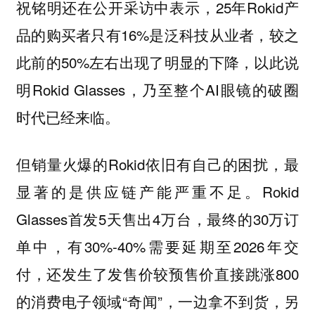
祝铭明还在公开采访中表示，25年Rokid产
品的购买者只有16%是泛科技从业者，较之
此前的50%左右出现了明显的下降，以此说
明Rokid Glasses，乃至整个AI眼镜的破圈
时代已经来临。
但销量火爆的Rokid依旧有自己的困扰，最
显著的是供应链产能严重不足。Rokid
Glasses首发5天售出4万台，最终的30万订
单中，有30%-40%需要延期至2026年交
付，还发生了发售价较预售价直接跳涨800
的消费电子领域“奇闻”，一边拿不到货，另