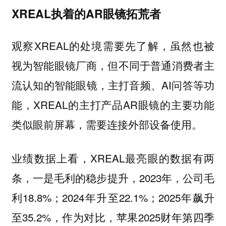
XREAL执着的AR眼镜拓荒者
观察XREAL的处境需要先了解，虽然也被
视为智能眼镜厂商，但不同于普通消费者主
流认知的智能眼镜，主打音频、AI问答等功
能，XREAL的主打产品AR眼镜的主要功能
类似眼前屏幕，需要连接外部设备使用。
业绩数据上看，XREAL最亮眼的数据有两
条，一是毛利的稳步提升，2023年，公司毛
利18.8%；2024年升至22.1%；2025年飙升
至35.2%，作为对比，苹果2025财年第四季