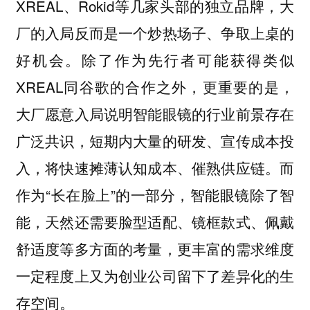
XREAL、Rokid等几家头部的独立品牌，大
厂的入局反而是一个炒热场子、争取上桌的
好机会。除了作为先行者可能获得类似
XREAL同谷歌的合作之外，更重要的是，
大厂愿意入局说明智能眼镜的行业前景存在
广泛共识，短期内大量的研发、宣传成本投
入，将快速摊薄认知成本、催熟供应链。而
作为“长在脸上”的一部分，智能眼镜除了智
能，天然还需要脸型适配、镜框款式、佩戴
舒适度等多方面的考量，更丰富的需求维度
一定程度上又为创业公司留下了差异化的生
存空间。