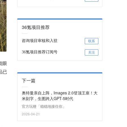
36氪项目推荐
咨询项目审核和入驻
联系
36氪项目推荐订阅号
关注
能眼
品已
下一篇
奥特曼亲自上阵，Images 2.0登顶王座！大
米刻字，生图跨入GPT-5时代
官方玩梗「稳稳地接住你」
2026-04-21