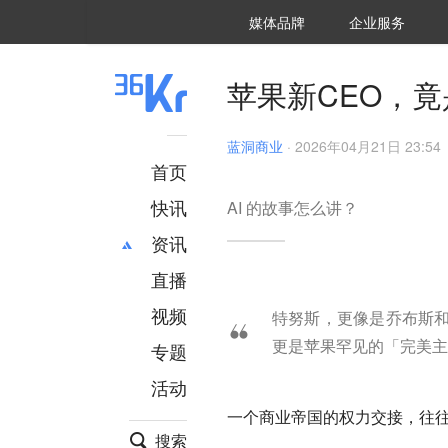
36氪Auto
数字时氪
企业号
未来消费
智能涌现
未来城市
启动Power on
媒体品牌
企业服务
企服点评
36氪出海
36氪研究院
潮生TIDE
36氪企服点评
36Kr研究院
36氪财经
职场bonus
36碳
后浪研究所
36Kr创新咨询
暗涌Waves
硬氪
氪睿研究院
苹果新CEO，
蓝洞商业
·
2026年04月21日 23:54
首页
快讯
AI 的故事怎么讲？
资讯
直播
最新
推荐
创投
财经
视频
特努斯，更像是乔布斯
汽车
AI
更是苹果罕见的「完美主
专题
科技
项目推荐
活动
专精特新
安徽
一个商业帝国的权力交接，往
搜索