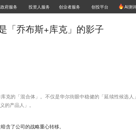
创投发布
项目推荐
核心服务
LP源计划
政府服务
投资人服务
创业者服务
创投平台
AI测
36氪Pro
VClub
VClub投资机构库
创投氪堂
城市之窗
投资机构职位推介
企业入驻
投资人认证
竟是「乔布斯+库克」的影子
和库克的「混合体」。不仅是华尔街眼中稳健的「延续性候选人
义的产品人」。
往暗含了公司的战略重心转移。