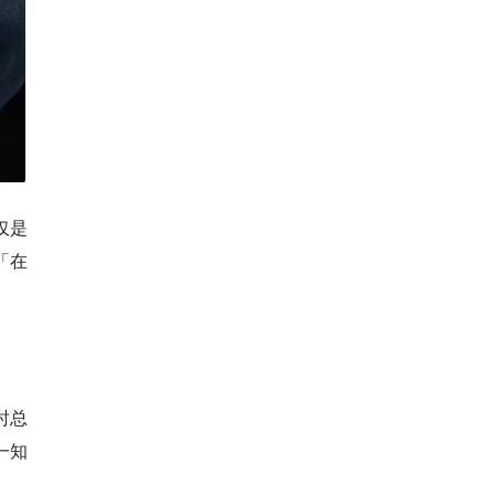
仅是
「在
时总
一知