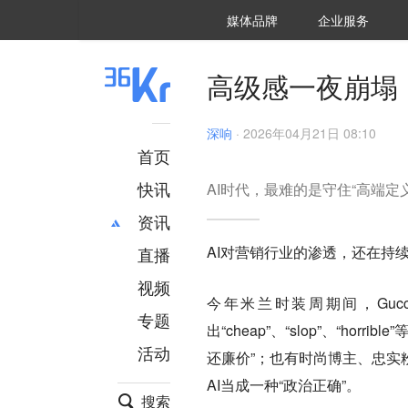
36氪Auto
数字时氪
企业号
未来消费
智能涌现
未来城市
启动Power on
媒体品牌
企业服务
企服点评
36氪出海
36氪研究院
潮生TIDE
36氪企服点评
36Kr研究院
36氪财经
职场bonus
36碳
后浪研究所
36Kr创新咨询
暗涌Waves
硬氪
氪睿研究院
高级感一夜崩塌
深响
·
2026年04月21日 08:10
首页
快讯
AI时代，最难的是守住“高端定
资讯
AI对营销行业的渗透，还在持
直播
最新
推荐
创投
财经
视频
今年米兰时装周期间，Guc
汽车
AI
专题
出“cheap”、“slop”、“hor
科技
项目推荐
活动
专精特新
安徽
还廉价”；也有时尚博主、忠实
AI当成一种“政治正确”。
搜索