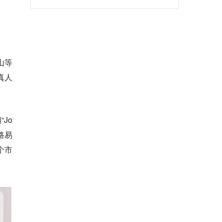
山等
真人
Jo
；路易
3个市