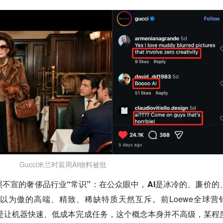
Gucci米兰时装周AI物料被批
不宣的奢侈品行业“常识”：在公众眼中，AI是冰冷的、廉价的
以为傲的高端、精致、稀缺特质天然互斥。
前Loewe全球营
“AI的本质是让机器快速、低成本完成任务，这个概念本身并不高级，某程