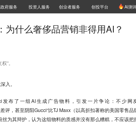
创投发布
项目推荐
核心服务
LP源计划
政府服务
投资人服务
创业者服务
创投平台
AI测
36氪Pro
VClub
VClub投资机构库
创投氪堂
城市之窗
投资机构职位推介
企业入驻
投资人认证
：为什么奢侈品营销非得用AI？
义权”。
续深入。
ci发布了一组AI生成广告物料，引发一片争论：不少网
rible”等差评，甚至阴阳Gucci“比TJ Maxx（以高折扣著称的美国零售
粉丝为其辩护，认为这组物料的质感并没有那么糟糕，不应该把