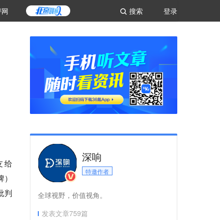
评网
搜索
登录
深响
友给
特邀作者
品牌）
批判
全球视野，价值视角。
发表文章
759
篇