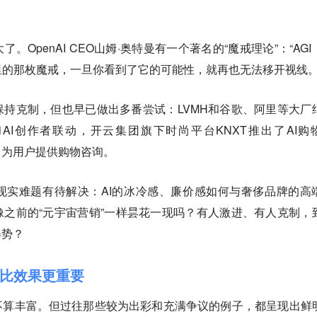
。OpenAI CEO山姆·奥特曼有一个著名的“魔戒理论”：“AGI
的那枚魔戒，一旦你看到了它的可能性，就再也无法移开视线。
保持克制，但也早已做出多番尝试：LVMH和谷歌、阿里等大厂
主动和AI创作者联动，开云集团旗下时尚平台KNXT推出了AI购
GPT、为用户提供购物咨询。
现实难题有待解决：AI的冰冷感、廉价感如何与奢侈品牌的高
像之前的“元宇宙营销”一样昙花一现吗？有人激进、有人克制，
姿势？
制比效果更重要
不算丰富。但过往那些较为出彩和充满争议的例子，都呈现出鲜