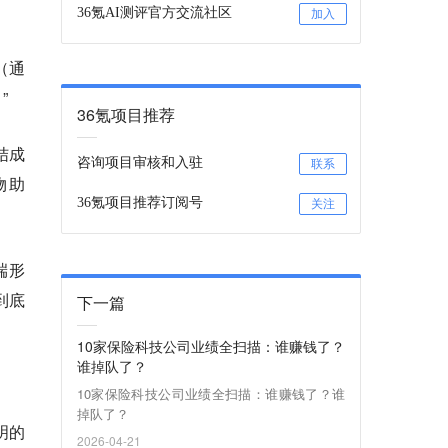
36氪AI测评官方交流社区
加入
（通
”
36氪项目推荐
结成
咨询项目审核和入驻
联系
物助
36氪项目推荐订阅号
关注
端形
到底
下一篇
10家保险科技公司业绩全扫描：谁赚钱了？
谁掉队了？
10家保险科技公司业绩全扫描：谁赚钱了？谁
掉队了？
明的
2026-04-21