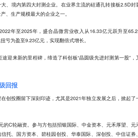
大、境内第四大封测企业。在业界主流的硅通孔转接板2.5D封
量产、生产规模最大的企业之一。
22年至2025年，盛合晶微营业收入从16.33亿元跃升至65.2
元扭亏为盈至9.23亿元，实现翻倍式增长。
征途迎来新的里程碑，缔造了科创板“晶圆级先进封测第一股”，
超级回报
在创投圈留下深刻印迹，尤其是2021年独立发展之后，掀起了
元的C轮融资。参与方包括招银国际、中金资本、元禾厚望、元
信信托、国方资本、碧桂园创投、华泰国际、深创投、中信证券