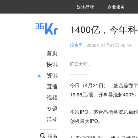
36氪Auto
数字时氪
企业号
未来消费
智能涌现
未来城市
启动Power on
媒体品牌
企业服务
企服点评
36氪出海
36氪研究院
潮生TIDE
36氪企服点评
36Kr研究院
36氪财经
职场bonus
36碳
后浪研究所
36Kr创新咨询
暗涌Waves
硬氪
氪睿研究院
1400亿，今年
投资界
·
2026年04月21日 02:44
首页
快讯
IPO大年。
资讯
今日（4月21日），盛合晶微
直播
最新
推荐
19.68元/股，开盘暴涨超40
创投
财经
视频
汽车
AI
专题
本次IPO，盛合晶微募资总额约
科技
项目推荐
活动
专精特新
安徽
创板最大IPO。
搜索