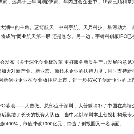
6家，远高于上年同期的8家。年内过会企业中，19家已顺利拿
PO大潮中的主角。蓝箭航天、中科宇航、天兵科技、星河动力、
将成为“商业航天第一股”还是悬念。另一边，宇树科创板IPO已
。
监会发布《关于深化创业板改革 更好服务新质生产力发展的意见
以加大对新产业、新业态、新技术企业的扶持力度，同时支持新
创新创业企业在创业板挂牌上市，进一步拓宽了创新企业的上
PO落地——大普微。总部位于深圳，大普微填补了中国在高端
身后集结了长长的投资人队伍，当中尤以深圳本土创投机构最令
超400%，市值冲破1000亿元，缔造了创投圈又一名场面。