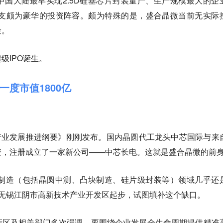
国大陆最早实现2.5D硅基芯片封装量产、生产规模最大的企
一支颇为豪华的投资阵容。颇为特殊的是，盛合晶微当前无实际
金。
级IPO诞生。
度市值1800亿
路产业发展推进纲要》刚刚发布。国内晶圆代工龙头中芯国际与来
资，注册成立了一家新公司——中芯长电。这就是盛合晶微的前
段制造（包括晶圆中测、凸块制造、硅片级封装等）领域几乎还
从无锡江阴市高新技术产业开发区起步，试图填补这个缺口。
新区及相关部门多次强调，要围绕企业发展全生命周期提供精准