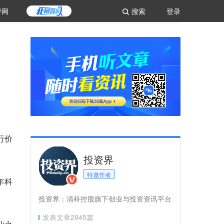
评网
搜索
登录
行价
投资界
特邀作者
年科
投资界：清科控股旗下创业与投资资讯平台
发表文章
2845
篇