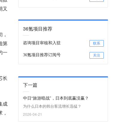
阴又
36氪项目推荐
初，
陆第
咨询项目审核和入驻
联系
的一
36氪项目推荐订阅号
关注
芯长
下一篇
中日“旅游暗战”，日本到底赢没赢？
集成
为什么日本的韩台客流增长迅猛？
求，
2026-04-21