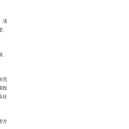
、渶
望、
源、
布完
国投
及社
资方