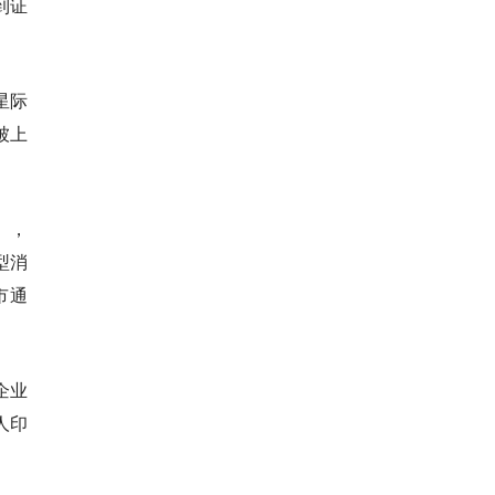
到证
星际
被上
》，
型消
市通
企业
人印