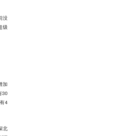
前没
超级
增加
30
有4
深北