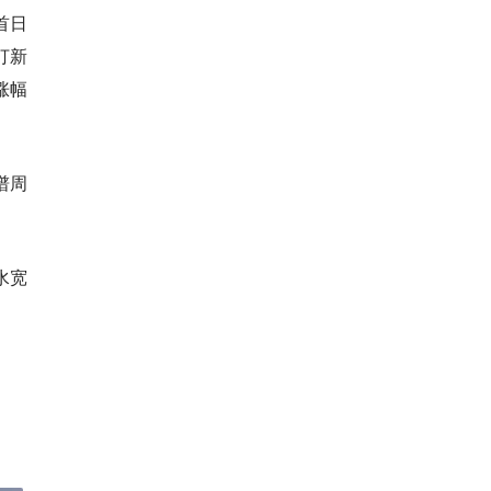
首日
打新
涨幅
谱周
水宽