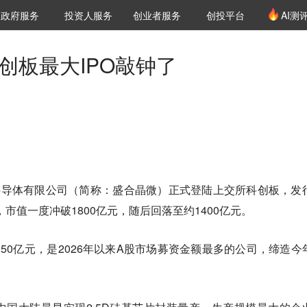
创投发布
项目推荐
核心服务
LP源计划
政府服务
投资人服务
创业者服务
创投平台
AI测
36氪Pro
VClub
VClub投资机构库
创投氪堂
城市之窗
投资机构职位推介
企业入驻
投资人认证
科创板最大IPO敲钟了
半导体有限公司（简称：盛合晶微）正式登陆上交所科创板，发
0%，市值一度冲破1800亿元，随后回落至约1400亿元。
50亿元‌，是‌2026年以来A股市场募资金额最多的公司，缔造今