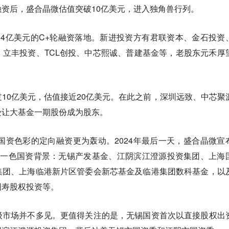
资后，盛合晶微估值突破10亿美元，进入独角兽行列。
微3.4亿美元的C+轮融资落地。新进投资方有君联资本、金石投资
立丰投资、TCL创投、中芯熙诚、普建基金等，老股东元禾厚
10亿美元，估值接近20亿美元。在此之前，深圳远致、中芯聚
受让大基金一期股份成为股东。
显国资色彩的定向融资更为轰动。2024年最后一天，盛合晶微宣
清一色国资背景：无锡产发基金、江阴滨江澄源投资集团、上海
集团、上海临港新片区管委会新芯基金及临港集团数科基金，以
国寿股权投资等。
级市场并不多见。更值得关注的是，无锡国资首次以直接股权出