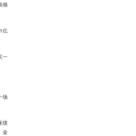
装领
1亿
又一
一场
禾璞
、金