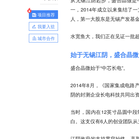
从无锡江阴起步，盛合晶微是中
一，2014年成立以来集结了
项目推荐
人，第一大股东是无锡产发基
我要入驻
水宽鱼大，我们正在见证一批超
城市合作
始于无锡江阴，盛合晶微一
盛合晶微始于“中芯长电”。
2014年8月，《国家集成电
阴的封测企业长电科技共同出
当时，国内在12英寸晶圆中
白。这支仅有6人的创业团队
江阴政府的支持贯穿始终。高