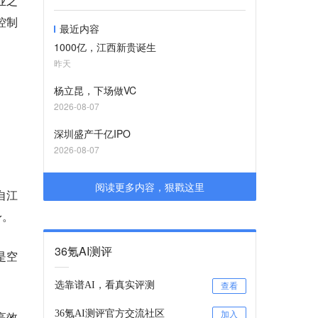
业之
控制
最近内容
1000亿，江西新贵诞生
昨天
杨立昆，下场做VC
2026-08-07
深圳盛产千亿IPO
2026-08-07
阅读更多内容，狠戳这里
自江
身。
36氪AI测评
是空
选靠谱AI，看真实评测
查看
36氪AI测评官方交流社区
高效
加入