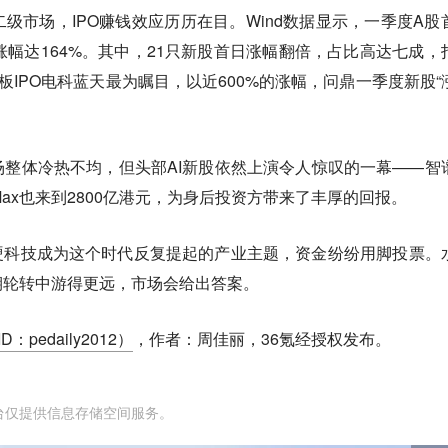
级市场，IPO赚钱效应历历在目。Wind数据显示，一季度A股
涨幅达164%。其中，21只新股首日涨幅翻倍，占比高达七成，
板IPO电科蓝天最为瞩目，以近600%的涨幅，问鼎一季度新股“
整体冷热不均，但头部AI新股依然上演令人惊叹的一幕——智
iMax也来到2800亿港元，为身后投资方带来了丰厚的回报。
硬科技成为这个时代反复提起的产业主题，资金纷纷用脚投票。
期轮转中游得更远，市场会给出答案。
D：pedaily2012）
，作者：周佳丽，36氪经授权发布。
台仅提供信息存储空间服务。