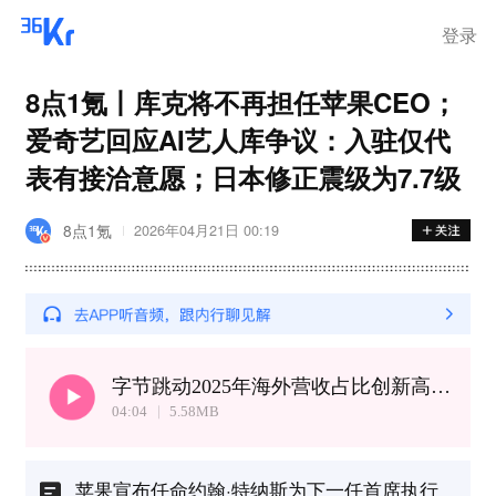
登录
8点1氪丨库克将不再担任苹果CEO；
爱奇艺回应AI艺人库争议：入驻仅代
表有接洽意愿；日本修正震级为7.7级
8点1氪
2026年04月21日 00:19
字节跳动2025年海外营收占比创新高丨苹果在印度反垄断案中拒绝提交数据
04:04
5.58
MB
苹果宣布任命约翰·特纳斯为下一任首席执行