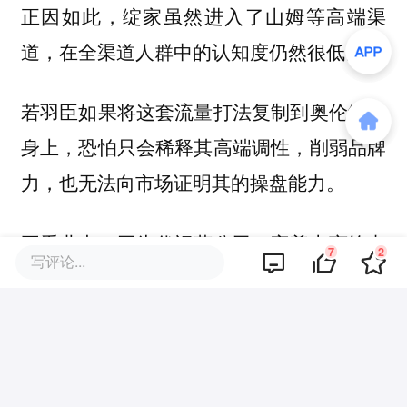
正因如此，绽家虽然进入了山姆等高端渠
道，在全渠道人群中的认知度仍然很低。
若羽臣如果将这套流量打法复制到奥伦纳素
身上，恐怕只会稀释其高端调性，削弱品牌
力，也无法向市场证明其的操盘能力。
再看业内，同为代运营公司，宝尊电商给出
7
2
写评论...
另一种转型解法：2023年，它收购了深陷亏
损的平价潮流服饰品牌GAP大中华区业务。
此后三年，宝尊从供应链、设计到门店管
理，用一套更重、更慢的方式完成了扭亏为