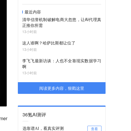
最近内容
清华信誉机制破解电商大忽悠，让AI代理真
正推你所需
13小时前
这人谁啊？哈萨比斯都让位了
13小时前
李飞飞最新访谈：人也不全靠现实数据学习
啊
13小时前
阅读更多内容，狠戳这里
36氪AI测评
mer
选靠谱AI，看真实评测
查看