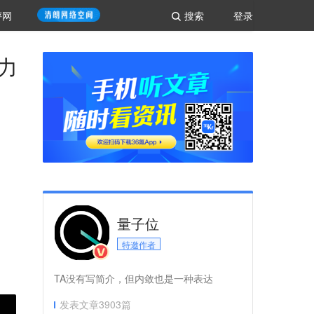
评网
搜索
登录
意力
量子位
特邀作者
TA没有写简介，但内敛也是一种表达
发表文章
3903
篇