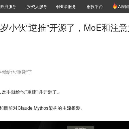
创投发布
项目推荐
核心服务
LP源计划
政府服务
投资人服务
创业者服务
创投平台
AI测
36氪Pro
VClub
VClub投资机构库
创投氪堂
城市之窗
投资机构职位推介
企业入驻
投资人认证
22岁小伙“逆推”开源了，MoE和注
手就给他“重建”了
有人反手就给他
“重建”并开源
了。
和目前对Claude Mythos架构的主流推测。