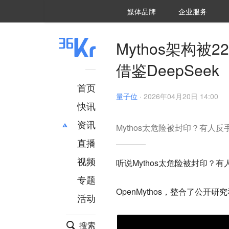
36氪Auto
数字时氪
企业号
未来消费
智能涌现
未来城市
启动Power on
媒体品牌
企业服务
企服点评
36氪出海
36氪研究院
潮生TIDE
36氪企服点评
36Kr研究院
36氪财经
职场bonus
36碳
后浪研究所
36Kr创新咨询
暗涌Waves
硬氪
氪睿研究院
Mythos架构被
借鉴DeepSeek
首页
量子位
·
2026年04月20日 14:00
快讯
资讯
Mythos太危险被封印？有人反
直播
最新
推荐
创投
财经
视频
听说Mythos太危险被封印？
汽车
AI
专题
科技
项目推荐
OpenMythos，整合了公开研究
活动
专精特新
安徽
搜索