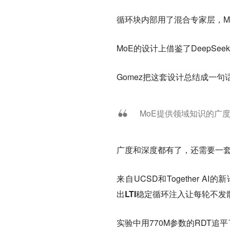
循环块内部用了混合专家层，M
MoE的设计上借鉴了DeepS
Gomez把这套设计总结成一句
MoE提供领域知识的广
广度和深度都有了，还需要一
来自UCSD和Together AI的新论文Pa
出
LTI稳定循环注入
让每轮不发
实验中用770M参数的RDT追平了1