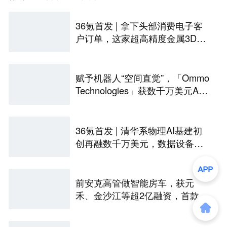
36氪首发 | 拿下头部消费电子客
户订单，这家超高精度金属3D打
印公司完成Pre-A轮融资
赋予机器人“空间直觉”，「Ommo
Technologies」获数千万美元A轮
融资｜36氪首发
36氪首发 | 清华系物理AI基建初
创再融数千万美元，数据设备进
入全球化规模交付
前安克高管做智能房车，获元
禾、金沙江等超2亿融资，首款产
品2027年初量产｜硬氪首发