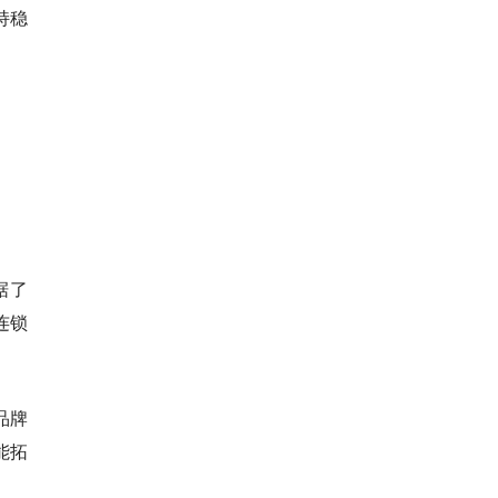
持稳
据了
连锁
品牌
能拓