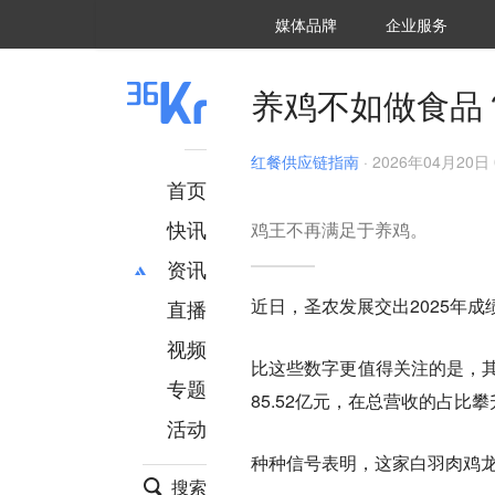
36氪Auto
数字时氪
企业号
未来消费
智能涌现
未来城市
启动Power on
媒体品牌
企业服务
企服点评
36氪出海
36氪研究院
潮生TIDE
36氪企服点评
36Kr研究院
36氪财经
职场bonus
36碳
后浪研究所
36Kr创新咨询
暗涌Waves
硬氪
氪睿研究院
养鸡不如做食品？
红餐供应链指南
·
2026年04月20日 
首页
快讯
鸡王不再满足于养鸡。
资讯
近日，圣农发展交出2025年成
直播
最新
推荐
创投
财经
视频
比这些数字更值得关注的是，其
汽车
AI
专题
85.52亿元，在总营收的占比
科技
项目推荐
活动
专精特新
安徽
种种信号表明，这家白羽肉鸡龙
搜索