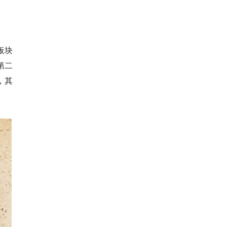
板块
第二
，其