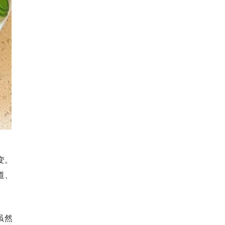
变。
道、
虽然