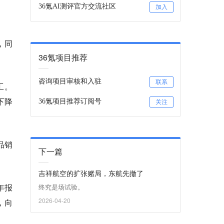
36氪AI测评官方交流社区
加入
，同
36氪项目推荐
咨询项目审核和入驻
联系
工。
下降
36氪项目推荐订阅号
关注
品销
下一篇
吉祥航空的扩张赌局，东航先撤了
年报
终究是场试验。
2026-04-20
，向