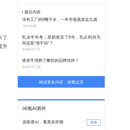
最近内容
没有工厂的if椰子水，一年市值蒸发近九成
14小时前
长了
乳业半年考：原奶便宜了5年，乳企利润为
何还是“涨不动”？
提升
2026-07-31
谁亲手埋葬了餐饮的品牌信仰？
2026-07-29
阅读更多内容，狠戳这里
36氪AI测评
选靠谱AI，看真实评测
查看