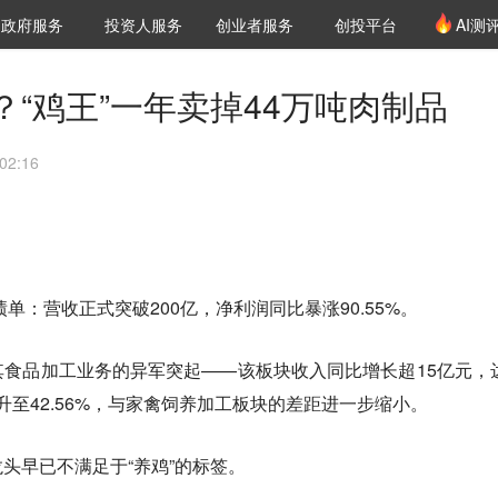
创投发布
项目推荐
核心服务
LP源计划
政府服务
投资人服务
创业者服务
创投平台
AI测
36氪Pro
VClub
VClub投资机构库
创投氪堂
城市之窗
投资机构职位推介
企业入驻
投资人认证
“鸡王”一年卖掉44万吨肉制品
02:16
绩单：营收正式突破200亿，净利润同比暴涨90.55%。
食品加工业务的异军突起——该板块收入同比增长超15亿元，
攀升至42.56%，与家禽饲养加工板块的差距进一步缩小。
头早已不满足于“养鸡”的标签。