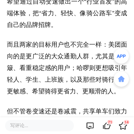
希望通过自动变速做出一个“行业首发”的高
端体验，把“省力、轻快、像骑公路车”变成
自己的品牌招牌。
：美团面
而且两家的目标用户也不完全一样
向的是更广泛的大众通勤人群，尤其是怕颠
簸、看重稳定感的用户；哈啰则更想吸引年
轻人、学生、上班族，以及那些对骑行体验
更敏感、希望骑得更省力、更顺滑的人。
但不管卷变速还是卷减震，共享单车们致力
毕竟，骑
于解决的都是“难骑”这一大痛点。
71
14
写评论...
共享单车越久，很多用户越容易骑出一