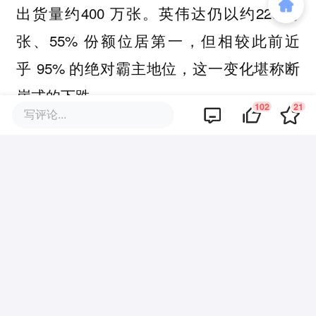
出货量约400 万张。英伟达仍以约220 万
张、55% 份额位居第一，但相较此前近
乎 95% 的绝对霸主地位，这一变化堪称断
崖式的下跌。
102
21
写评论...
IDC 分析指出，中国本土AI芯片市场迎来重
大格局转变的原因主要在于：美国出口管制
切断中国获取英伟达高端芯片渠道，而同时
中国国内对供应链自主化的迫切需求，共同
推动本土国产芯片快速上量，特别是2025年
中国 AI 新基建与智算中心集中落地，采购
倾向国产化，成为本土芯片增长的核心动力