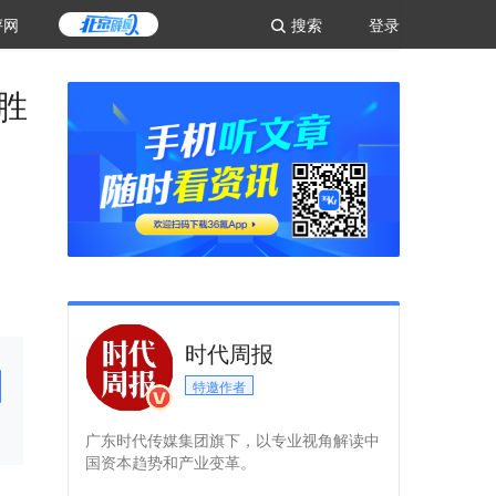
评网
搜索
登录
胜
时代周报
特邀作者
广东时代传媒集团旗下，以专业视角解读中
国资本趋势和产业变革。