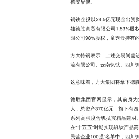
德安配偶。
钢铁企投以24.5亿元现金出资
雄德胜商贸有限公司1.53%
限公司98%股权，童秀云持有
方大特钢表示，上述交易尚需
流有限公司、云南钒钛、四川
这意味着，方大集团将拿下德
德胜集团官网显示，其前身为大
人，总资产370亿元，旗下有
系列高强度含钒抗震精品建材、
在“十五五”时期实现钒钛产品高
民营企业100强”名单中，四