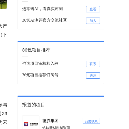
选靠谱AI，看真实评测
查看
36氪AI测评官方交流社区
加入
大产
（下
36氪项目推荐
咨询项目审核和入驻
联系
36氪项目推荐订阅号
关注
报道的项目
参与
23
我要联系
德胜集团
为宋
钒钛新材料制造商