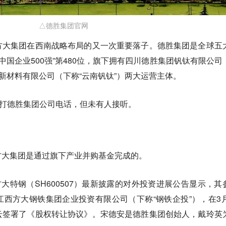
△德胜集团官网
方大集团在西南战略布局的又一次重要落子。德胜集团是全球五
“中国企业500强”第480位，旗下拥有四川德胜集团钒钛有限公司
钛新材料有限公司（下称“云南钒钛”）两大运营主体。
拨打德胜集团公司电话，但未有人接听。
方大集团是通过旗下产业并购基金完成的。
方大特钢（SH600507）最新披露的对外投资进展公告显示，其
西方大钢铁集团企业投资有限公司（下称“钢铁企投”），在3月
云签署了《股权转让协议》。宋德安是德胜集团创始人，戴玲英