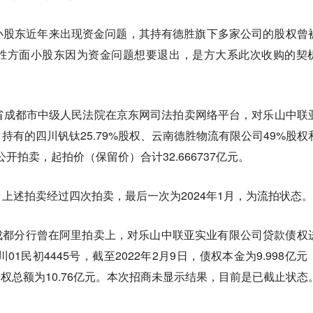
小股东近年来出现资金问题，其持有德胜旗下多家公司的股权曾
胜方面小股东因为资金问题想要退出，是方大系此次收购的契
，四川省成都市中级人民法院在京东网司法拍卖网络平台，对乐山中联
持有的四川钒钛25.79%股权、云南德胜物流有限公司49%股权
公开拍卖，起拍价（保留价）合计32.666737亿元。
上述拍卖经过四次拍卖，最后一次为2024年1月，为流拍状态。
银行成都分行曾在阿里拍卖上，对乐山中联亚实业有限公司贷款债权
01民初4445号，截至2022年2月9日，债权本金为9.998亿元
元，债权总额为10.76亿元。本次招商未显示结果，目前是已截止状态