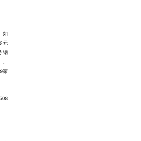
。如
多元
特钢
1）、
9家
08