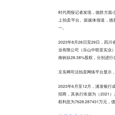
时代周报记者发现，德胜方面
上拍卖平台。据媒体报道，德
一。
2023年8月28日至29日
业有限公司（乐山中联亚实业）
南钒钛28.38%股权，分别进行
京东网司法拍卖网络平台显示，
2023年6月至12月，浦发
招商，其执行依据为（2021）川
权利息为7628.287431万