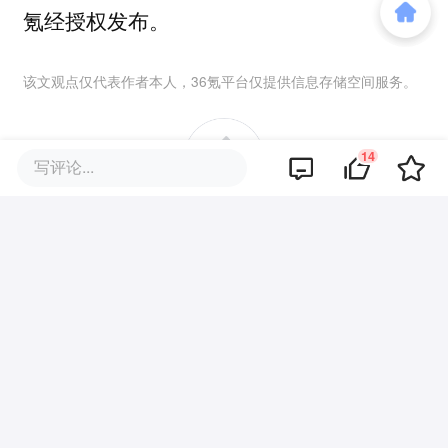
氪经授权发布。
该文观点仅代表作者本人，36氪平台仅提供信息存储空间服务。
14
写评论...
14
好文章，需要你的鼓励
报道的项目
霸王茶姬
我要联络
新中式国风茶饮品牌