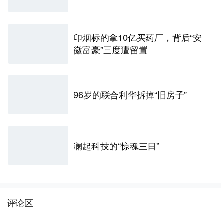
印烟标的拿10亿买药厂，背后“安
徽富豪”三度遭留置
96岁的联合利华拆掉“旧房子”
澜起科技的“惊魂三日”
评论区