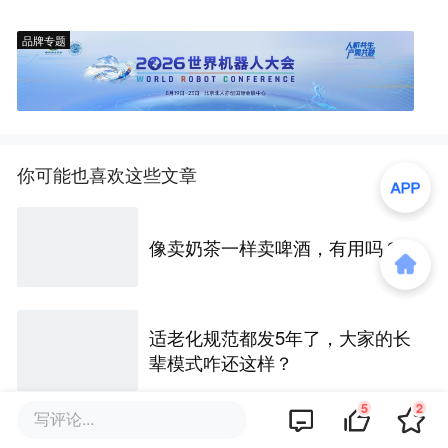
品牌专题
你可能也喜欢这些文章
像卖奶茶一样卖啤酒，有用吗？
适老化规范都发5年了，大家的长
辈模式咋还这样？
5
2
写评论...
奶奶辈“土味饮料”翻红，一瓶6块