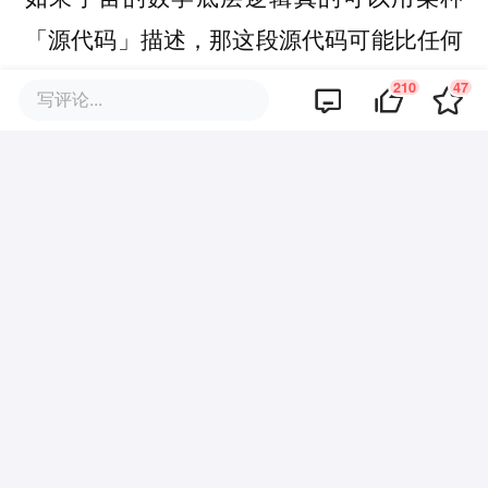
「源代码」描述，那这段源代码可能比任何
人想象的都要短。
210
47
写评论...
eml算子暗示了一种可能性：宇宙——无论
你怎么定义这个词——可能是一个极致的极
简主义者。
不是创造了一百种工具来搭建世界，而是只
写了一行函数，然后让它自我折叠、自我嵌
套，最终涌现出了三角函数、对数、微积分
乃至整个物理世界的数学语言。