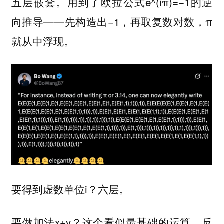
五层嵌套。用到了欧拉公式e^(iπ)=−1的逆
向推导——先构造出−1，再取复数对数，π
就从中浮现。
要得到虚数单位i？六层。
要做加法x+y？这个看似最基础的运算，反