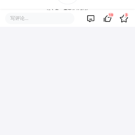
好文章，需要你的鼓励
19
3
写评论...
品牌专题
你可能也喜欢这些文章
北京首套房公积金贷款最高额度3
40万，五环内购房社保或纳税满
一年即可！
全国二手房出现了惊人变化