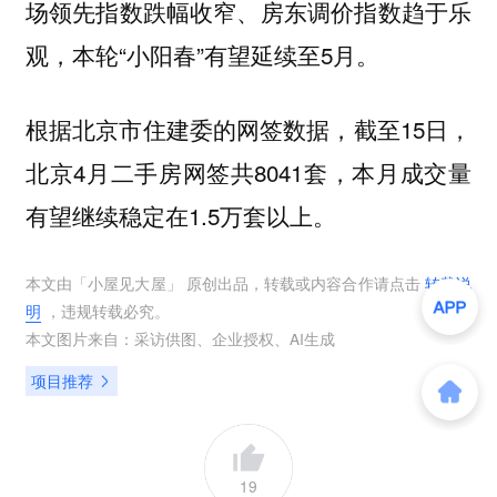
场领先指数跌幅收窄、房东调价指数趋于乐
观，本轮“小阳春”有望延续至5月。
根据北京市住建委的网签数据，截至15日，
北京4月二手房网签共8041套，本月成交量
有望继续稳定在1.5万套以上。
本文由「
小屋见大屋
」 原创出品，转载或内容合作请点击
转载说
明
，违规转载必究。
本文图片来自：
采访供图
、
企业授权
、
AI生成
项目推荐
19