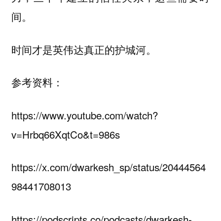
间。
时间才是英伟达真正的护城河。
参考资料：
https://www.youtube.com/watch?
v=Hrbq66XqtCo&t=986s
https://x.com/dwarkesh_sp/status/20444564
98441708013
https://podscripts.co/podcasts/dwarkesh-