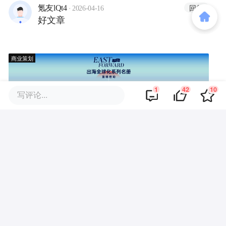
·
回复
氪友lQt4
2026-04-16
好文章
商业策划
1
42
10
写评论...
商务合作
关于我们
加入我们
联系我们
城市加盟
寻求报道
我要入驻
投资者关系
违法和不良信息、未成年人保护举报电话：010-89650707
举报邮箱：jubao@36kr.com 网上有害信息举报
© 2011~
2026
北京多氪信息科技有限公司 |
京ICP备12031756号-6
|
京ICP证150143号
| 京公网安备11010502057322号