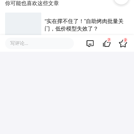
你可能也喜欢这些文章
“实在撑不住了！”自助烤肉批量关
门，低价模型失效了？
7
2
写评论...
超20+茶咖入局，平台加码大
战，今年“秋一杯”为何热不起来？
安踏看上的韩流巨头，要在中
国“五年开百店”
粉丝百万也难逃关店，红人服饰
为何越做越难？