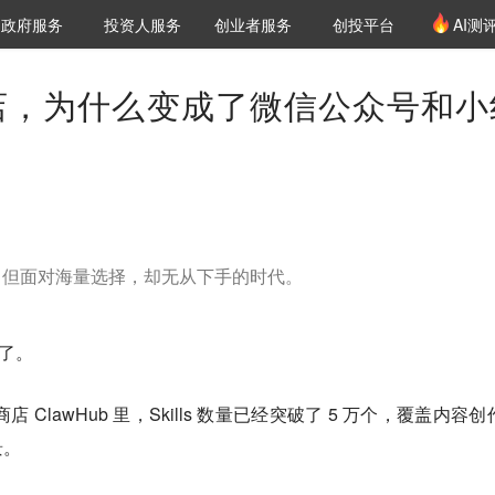
创投发布
项目推荐
核心服务
LP源计划
政府服务
投资人服务
创业者服务
创投平台
AI测
36氪Pro
VClub
VClub投资机构库
创投氪堂
城市之窗
投资机构职位推介
企业入驻
投资人认证
l 商店，为什么变成了微信公众号和小
大爆发，但面对海量选择，却无从下手的时代。
度了。
商店 ClawHub 里，Skills 数量已经突破了 5 万个，覆盖内容
景。