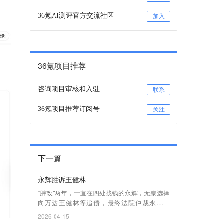
36氪AI测评官方交流社区
加入
36氪项目推荐
咨询项目审核和入驻
联系
36氪项目推荐订阅号
关注
下一篇
永辉胜诉王健林
“胖改”两年，一直在四处找钱的永辉，无奈选择
向万达王健林等追债，最终法院仲裁永辉获
胜，这笔超38亿元的欠款，眼看就要落袋？
2026-04-15