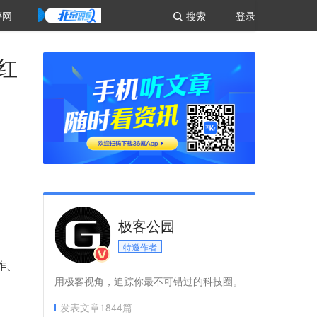
评网
搜索
登录
红
极客公园
特邀作者
创作、
用极客视角，追踪你最不可错过的科技圈。
发表文章
1844
篇