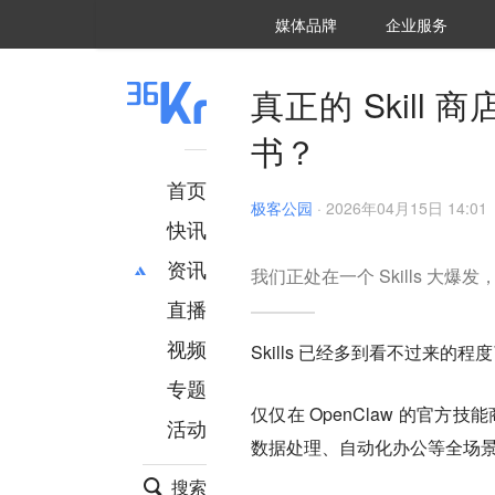
36氪Auto
数字时氪
企业号
未来消费
智能涌现
未来城市
启动Power on
媒体品牌
企业服务
企服点评
36氪出海
36氪研究院
潮生TIDE
36氪企服点评
36Kr研究院
36氪财经
职场bonus
36碳
后浪研究所
36Kr创新咨询
暗涌Waves
硬氪
氪睿研究院
真正的 Skil
书？
首页
极客公园
·
2026年04月15日 14:01
快讯
资讯
​我们正处在一个 Skills 
直播
最新
推荐
创投
财经
视频
Skills 已经多到看不过来的程
汽车
AI
专题
科技
项目推荐
仅仅在 OpenClaw 的官方技能
活动
专精特新
安徽
数据处理、自动化办公等全场
搜索