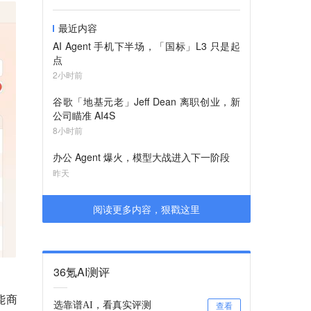
最近内容
AI Agent 手机下半场，「国标」L3 只是起
点
2小时前
谷歌「地基元老」Jeff Dean 离职创业，新
公司瞄准 AI4S
8小时前
办公 Agent 爆火，模型大战进入下一阶段
昨天
阅读更多内容，狠戳这里
36氪AI测评
能商
选靠谱AI，看真实评测
查看