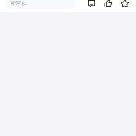
究竟得学多少知识，才能买明白
写评论...
《奥德赛》的电影票？
霸总、重生、逆袭都失灵了，短
剧的下一个爆款在哪？
紧急下架，AI女神带货翻车，网
友骂翻了
《八仙》14亿票房背后，这位影
视大佬“东方好莱坞”的设想走通
了？
1000部仅1部爆款，AI漫剧为何
陷入“内卷式”竞争？