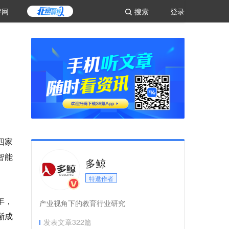
评网
搜索
登录
四家
智能
多鲸
特邀作者
年，
产业视角下的教育行业研究
渐成
发表文章
322
篇