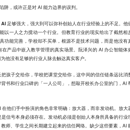
知陷阱，或许正是对 AI 能力边界的误判。
：
AI 足够强大，强大到可以弥补创始人在行业经验上的不足。
他
，就能以一人之力搅动一个行业。但教育行业的现实给出了截然相
习工具功能完善，学校却不买单，根源不是技术问题，而是他没有
在产品中嵌入教学管理的真实场景。阮泽兴的 AI 办公智能体
因为他没有足够的行业人脉去触达真实客户。
长把孩子交给你，学校把课堂交给你，这中间的信任链条远比消
背书和行业口碑的「一人公司」，想敲开校长办公室的门，AI 
I 在他们手中扮演的角色非常明确：放大器，而非发动机。放大
提是信号本身必须存在。发动机必须是创始人本身所具备的行业
教师、学生之间长期建立起来的信任网络。缺少这些要素，AI 