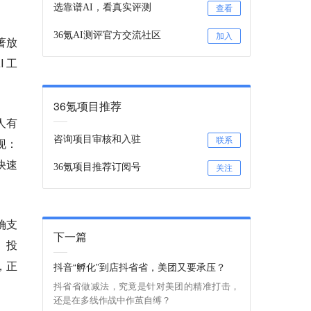
选靠谱AI，看真实评测
查看
36氪AI测评官方交流社区
加入
著放
 工
36氪项目推荐
人有
咨询项目审核和入驻
现：
联系
快速
36氪项目推荐订阅号
关注
确支
下一篇
、投
，正
抖音“孵化”到店抖省省，美团又要承压？
抖省省做减法，究竟是针对美团的精准打击，
还是在多线作战中作茧自缚？