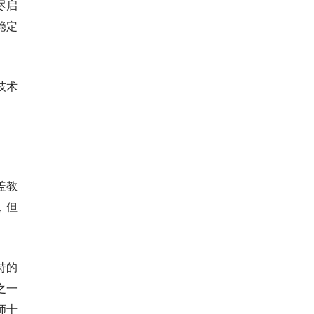
尽启
稳定
技术
盖教
，但
持的
之一
师十