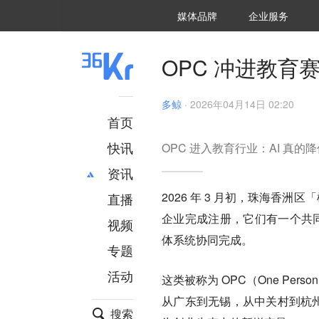
36氪Auto
数字时氪
企业号
未来消费
智能涌现
未来城市
启动Power on
媒体品牌
企业服务
企服点评
36氪出海
36氪研究院
潮生TIDE
36氪企服点评
36Kr研究院
36氪财经
职场bonus
36碳
后浪研究所
36Kr创新咨询
暗涌Waves
硬氪
氪睿研究院
OPC 冲进教育
多鲸
·
2026年04月14日 02:20
首页
快讯
OPC 进入教育行业：AI 真
资讯
2026 年 3 月初，珠海香
直播
最新
推荐
企业完成注册，它们有一个共
创投
财经
视频
汽车
AI
体系统协同完成。
专题
科技
项目推荐
活动
专精特新
安徽
这类被称为 OPC（One Pe
从广东到无锡，从中关村到杭州
搜索