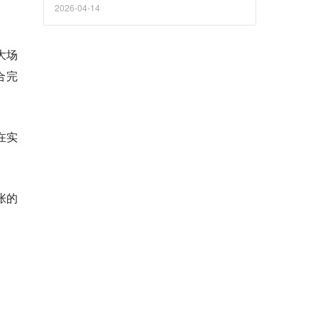
2026-04-14
大场
合完
在实
张的