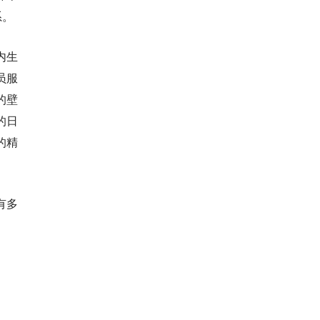
系。
内生
员服
的壁
的日
的精
有多