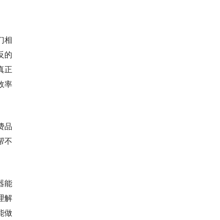
们相
反的
真正
效率
费品
帮不
器能
理解
能做