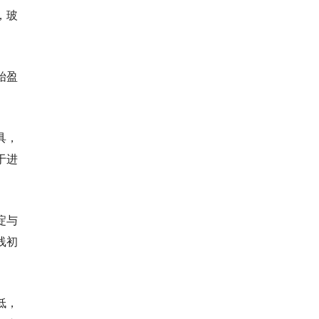
，玻
始盈
具，
于进
淀与
线初
低，