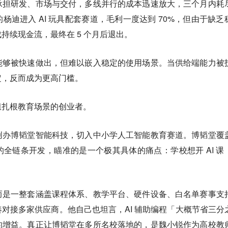
承担研发、市场与交付，多线并行的成本迅速放大，三个月内耗
杨迪进入 AI 玩具配套赛道，毛利一度达到 70%，但由于缺乏
持续现金流，最终在 5 个月后退出。
能够被快速做出，但难以嵌入稳定的使用场景。当供给端能力被
定，反而成为更高门槛。
组扎根教育场景的创业者。
创办博韬堂智能科技，切入中小学人工智能教育赛道。博韬堂覆
全链条开发，瞄准的是一个极其具体的痛点：学校想开 AI 课
而是一整套涵盖课程体系、教学平台、硬件设备、白名单赛事支
对接多家供应商。他自己也坦言，AI 辅助编程「大概节省三分
的增益。真正让博韬堂在多所名校落地的，是魏小锐作为高校教