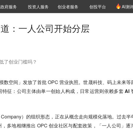
创投发布
项目推荐
核心服务
LP源计划
政府服务
投资人服务
创业者服务
创投平台
AI测
36氪Pro
VClub
VClub投资机构库
创投氪堂
城市之窗
投资机构职位推介
企业入驻
投资人认证
赛道：一人公司开始分层
的降低了创业门槛吗？
洲区「模数空间」发放了首批 OPC 营业执照。世晟科技、码上未来等
同特征：
公司主体由单一创始人构成，日常运营则依赖多套 AI 
rson Company）的组织形态，正在从概念走向规模化落地。过去半
，多地相继推出 OPC 创业社区与配套政策，「一人公司」逐