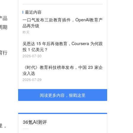
最近内容
产品
一口气发布三款教育插件，OpenAI教育产
品再升级
周期
昨天
吴恩达 15 年后再做教育，Coursera 为何跟
投 1 亿美元？
育行
2026-07-30
《时代》教育科技榜单发布，中国 23 家企
业入选
2026-07-29
阅读更多内容，狠戳这里
36氪AI测评
里，