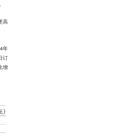
。
更高
4年
日订
比增