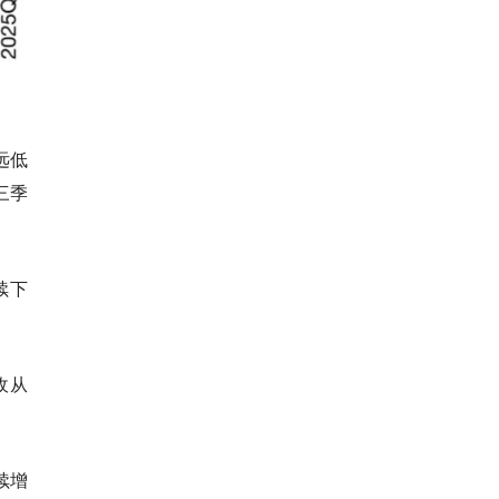
远低
三季
续下
收从
续增