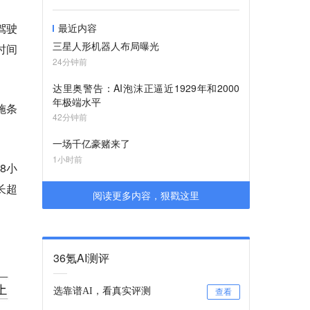
驾驶
最近内容
三星人形机器人布局曝光
时间
24分钟前
达里奥警告：AI泡沫正逼近1929年和2000
年极端水平
施条
42分钟前
一场千亿豪赌来了
1小时前
8小
长超
阅读更多内容，狠戳这里
36氪AI测评
选靠谱AI，看真实评测
查看