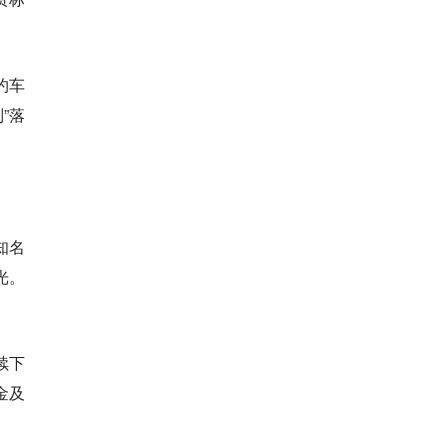
约车
”落
知名
光。
续下
金及