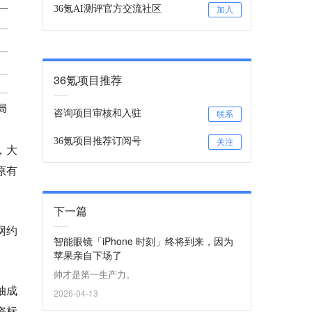
36氪AI测评官方交流社区
加入
36氪项目推荐
咨询项目审核和入驻
联系
36氪项目推荐订阅号
关注
，大
原有
下一篇
网约
智能眼镜「iPhone 时刻」终将到来，因为
苹果亲自下场了
帅才是第一生产力。
抽成
2026-04-13
资标