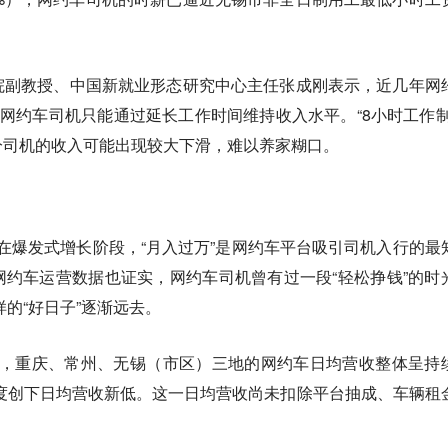
院副教授、中国新就业形态研究中心主任张成刚表示，近几年网
多网约车司机只能通过延长工作时间维持收入水平。“8小时工作制
分司机的收入可能出现较大下滑，难以养家糊口。
业处在爆发式增长阶段，“月入过万”是网约车平台吸引司机入行的最
约车运营数据也证实，网约车司机曾有过一段“轻松挣钱”的时
样的“好日子”逐渐远去。
25年，重庆、常州、无锡（市区）三地的网约车日均营收整体呈持
季度创下日均营收新低。这一日均营收尚未扣除平台抽成、车辆租