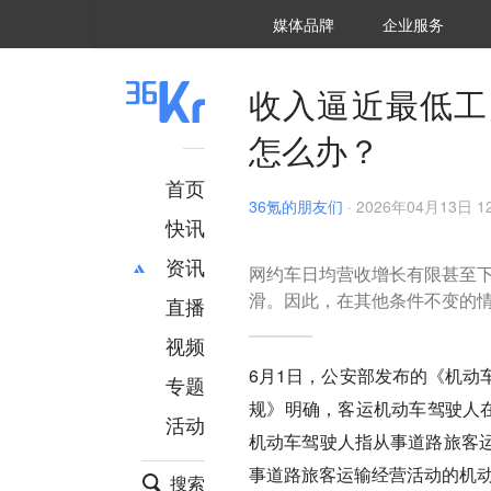
36氪Auto
数字时氪
企业号
未来消费
智能涌现
未来城市
启动Power on
媒体品牌
企业服务
企服点评
36氪出海
36氪研究院
潮生TIDE
36氪企服点评
36Kr研究院
36氪财经
职场bonus
36碳
后浪研究所
36Kr创新咨询
暗涌Waves
硬氪
氪睿研究院
收入逼近最低工
怎么办？
首页
36氪的朋友们
·
2026年04月13日 12
快讯
资讯
网约车日均营收增长有限甚至
滑。因此，在其他条件不变的情
直播
最新
推荐
创投
财经
视频
汽车
AI
6月1日，公安部发布的《机动
专题
科技
项目推荐
规》明确，客运机动车驾驶人在
活动
专精特新
安徽
机动车驾驶人指从事道路旅客
事道路旅客运输经营活动的机
搜索