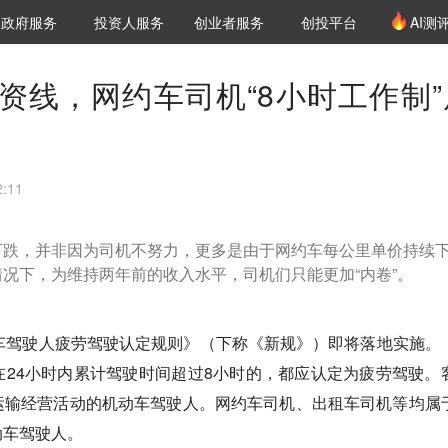
创投发布
项目推荐
核心服务
LP源计划
政府服务
投资人服务
创业者服务
创投平台
AI测
36氪Pro
VClub
VClub投资机构库
创投氪堂
城市之窗
投资机构职位推介
企业入驻
投资人认证
资线，网约车司机“8小时工作制”
:11
下跌，并非因为司机不努力，更多是由于网约车每公里单价持续
况下，为维持两年前的收入水平，司机们只能更加“内卷”。
车驾驶人疲劳驾驶认定规则》（下称《新规》）即将落地实施。
24小时内累计驾驶时间超过8小时的，都应认定为疲劳驾驶。
运输经营活动的机动车驾驶人。网约车司机、出租车司机等均属
动车驾驶人。