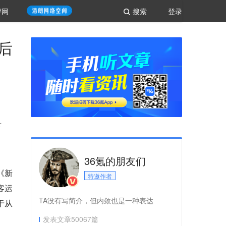
评网
搜索
登录
后
下
36氪的朋友们
《新
特邀作者
客运
TA没有写简介，但内敛也是一种表达
于从
发表文章
50067
篇