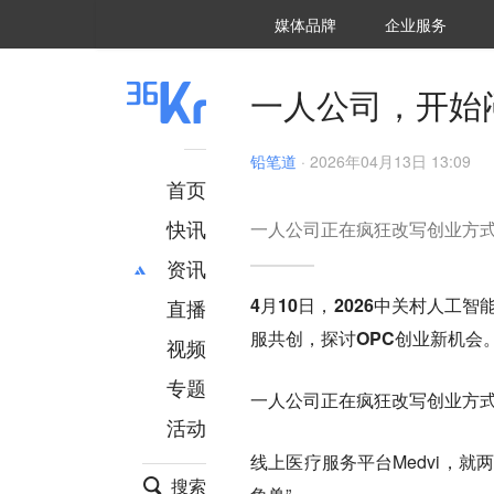
36氪Auto
数字时氪
企业号
未来消费
智能涌现
未来城市
启动Power on
媒体品牌
企业服务
企服点评
36氪出海
36氪研究院
潮生TIDE
36氪企服点评
36Kr研究院
36氪财经
职场bonus
36碳
后浪研究所
36Kr创新咨询
暗涌Waves
硬氪
氪睿研究院
一人公司，开始闷
铅笔道
·
2026年04月13日 13:09
首页
快讯
一人公司正在疯狂改写创业方
资讯
4月10日，2026中关村人
直播
最新
推荐
服共创，探讨OPC创业新机会
创投
财经
视频
汽车
AI
专题
一人公司正在疯狂改写创业方
科技
项目推荐
活动
专精特新
安徽
线上医疗服务平台Medvi，就
搜索