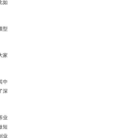
比如
模型
大家
其中
了深
等业
做短
创业