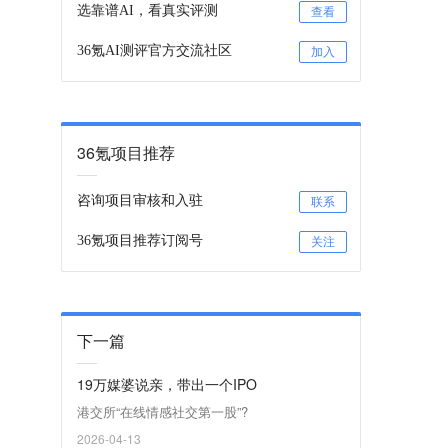
选靠谱AI，看真实评测
查看
36氪AI测评官方交流社区
加入
36氪项目推荐
咨询项目审核和入驻
联系
36氪项目推荐订阅号
关注
下一篇
19万媒婆说亲，带出一个IPO
港交所“在线情感社交第一股”?
2026-04-13