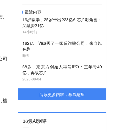
最近内容
营、
16岁辍学，25岁干出223亿AI芯片独角兽：
又融资21亿
14小时前
162亿，Visa买了一家反诈骗公司：来自以
色列
昨天
公司
68岁，京东方创始人再闯IPO：三年亏49
亿，再战芯片
2026-08-04
阅读更多内容，狠戳这里
门槛
36氪AI测评