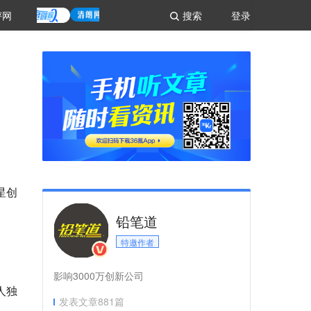
评网
搜索
登录
星创
铅笔道
特邀作者
影响3000万创新公司
人独
发表文章
881
篇