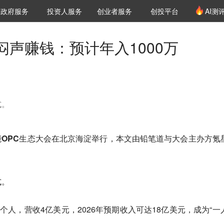
创投发布
项目推荐
核心服务
LP源计划
政府服务
投资人服务
创业者服务
创投平台
AI测
36氪Pro
VClub
VClub投资机构库
创投氪堂
城市之窗
投资机构职位推介
企业入驻
投资人认证
声赚钱：预计年入1000万
式。
工智能OPC生态大会在北京海淀举行，本文由铅笔道与大会主办方氪
。
式。
两个人，营收4亿美元，2026年预期收入可达18亿美元，成为“一