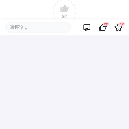
22
22
12
写评论...
好文章，需要你的鼓励
品牌专题
你可能也喜欢这些文章
宇树上市幕后最大赢家浮出