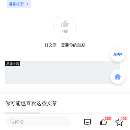
项目推荐
285
好文章，需要你的鼓励
品牌专题
你可能也喜欢这些文章
285
103
“车企牌”电池相继上车，不只是P
写评论...
K宁德时代