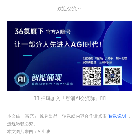
欢迎交流～
👇🏻 扫码加入「智涌AI交流群」👇🏻
本文由「
富充
」 原创出品，转载或内容合作请点击
转载说明
，
违规转载必究。
本文图片来自：
AI生成