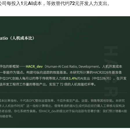
公司每投入1元AI成本，等效替代约72元开发人力支出
。