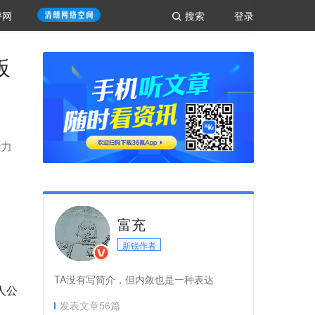
评网
搜索
登录
板
能力
富充
新锐作者
TA没有写简介，但内敛也是一种表达
人公
发表文章
56
篇