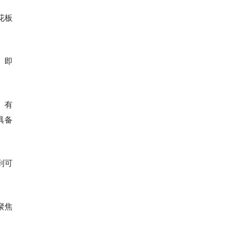
花板
。即
、有
具备
到可
聚焦