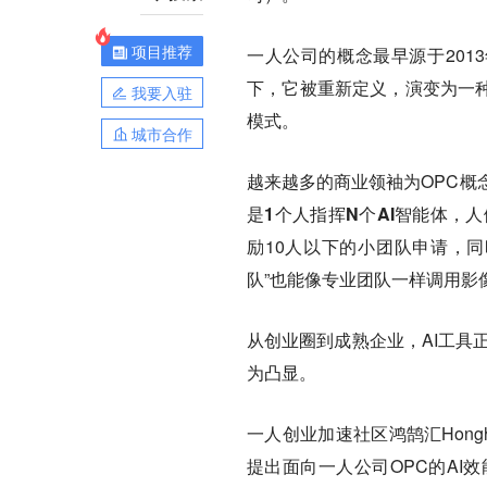
项目推荐
一人公司的概念最早源于201
下，它被重新定义，演变为一种
我要入驻
模式。
城市合作
越来越多的商业领袖为OPC概念
是
1个人指挥N个AI智能体
，人
励10人以下的小团队申请，同时
队”也能像专业团队一样调用影
从创业圈到成熟企业，AI工具
为凸显。
一人创业加速社区鸿鹄汇Hong
提出面向一人公司OPC的AI效能评