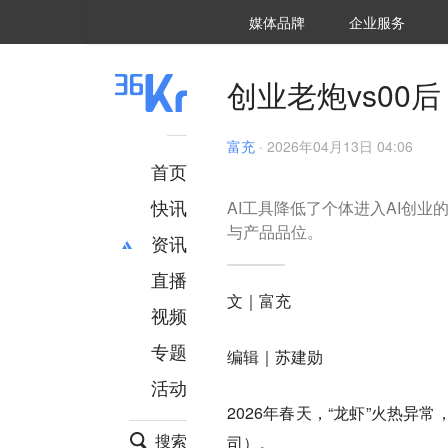
36氪Auto
数字时氪
企业号
未来消费
智能涌现
未来城市
启动Power on
媒体品牌
企业服务
企服点评
36氪出海
36氪研究院
潮生TIDE
36氪企服点评
36Kr研究院
36氪财经
职场bonus
36碳
后浪研究所
36Kr创新咨询
暗涌Waves
硬氪
氪睿研究院
创业老炮vs00
富充
·
2026年04月13日 04:06
首页
快讯
AI工具降低了个体进入AI创
与产品品位。
资讯
直播
最新
推荐
文｜富充
创投
财经
视频
汽车
AI
专题
编辑｜苏建勋
科技
项目推荐
活动
专精特新
安徽
2026年春天，“龙虾”火热异常，
搜索
司）。