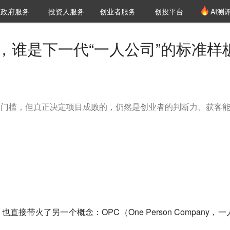
创投发布
项目推荐
核心服务
LP源计划
政府服务
投资人服务
创业者服务
创投平台
AI测
36氪Pro
VClub
VClub投资机构库
创投氪堂
城市之窗
投资机构职位推介
企业入驻
投资人认证
后，谁是下一代“一人公司”的标准样
业的门槛，但真正决定项目成败的，仍然是创业者的判断力、获客
也直接带火了另一个概念：OPC（One Person Company，一