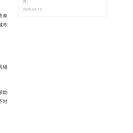
升。
2026-04-13
济单
城市
具辅
帮助
齐对