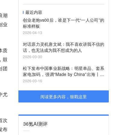
最近内容
浪潮
创业老炮vs00后，谁是下一代“一人公司”的
创业
标准样板
2026-04-13
对话原力灵机唐文斌：我不喜欢讲我不信的
本质
话，也无法成为我不想成为的人
2026-03-30
，鼓
创团
松下发布中国事业新战略：明星单品、套系
家电加码，强调“Made by China”出海丨最
前线
2026-03-16
中尤
阅读更多内容，狠戳这里
首次
36氪AI测评
发布