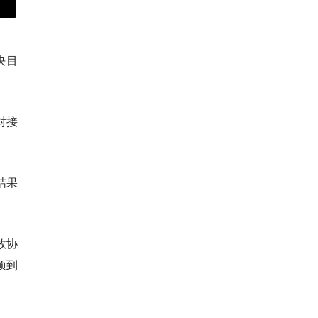
决目
对接
结果
效协
项到