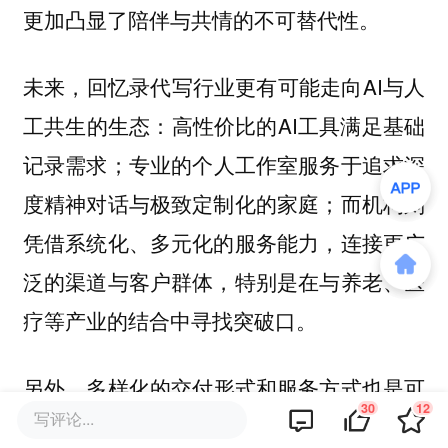
更加凸显了陪伴与共情的不可替代性。
未来，回忆录代写行业更有可能走向AI与人
工共生的生态：高性价比的AI工具满足基础
记录需求；专业的个人工作室服务于追求深
度精神对话与极致定制化的家庭；而机构则
凭借系统化、多元化的服务能力，连接更广
泛的渠道与客户群体，特别是在与养老、医
疗等产业的结合中寻找突破口。
另外，
也是可
多样化的交付形式和服务方式
30
12
写评论...
探索的方向。