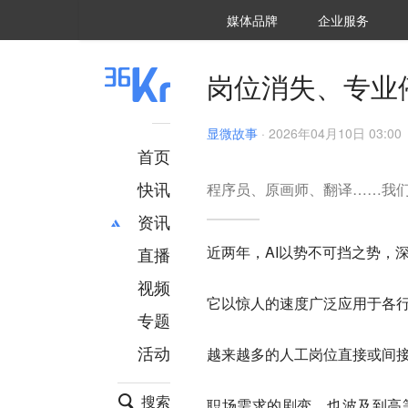
36氪Auto
数字时氪
企业号
未来消费
智能涌现
未来城市
启动Power on
媒体品牌
企业服务
企服点评
36氪出海
36氪研究院
潮生TIDE
36氪企服点评
36Kr研究院
36氪财经
职场bonus
36碳
后浪研究所
36Kr创新咨询
暗涌Waves
硬氪
氪睿研究院
岗位消失、专业停
显微故事
·
2026年04月10日 03:00
首页
快讯
程序员、原画师、翻译……我
资讯
近两年，AI以势不可挡之势，
直播
最新
推荐
创投
财经
视频
它以惊人的速度广泛应用于各
汽车
AI
专题
科技
项目推荐
活动
越来越多的人工岗位直接或间接
专精特新
安徽
搜索
职场需求的剧变，也波及到高