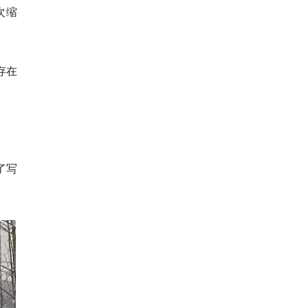
次缩
存在
了写