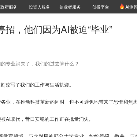
创投发布
项目推荐
核心服务
LP源计划
政府服务
投资人服务
创业者服务
创投平台
AI测
36氪Pro
VClub
VClub投资机构库
创投氪堂
城市之窗
投资机构职位推介
企业入驻
投资人认证
招，他们因为AI被迫“毕业”
们的专业消失了，我们的过去算什么？
深刻改写了我们的工作与生活轨迹。
行各业，在推动科技革新的同时，也不可避免地带来了恐慌和焦
被AI取代，昔日安稳的工作正在批量消失。
等教育领域。与之对应的部分大学专业，纷纷停招、撤并。与