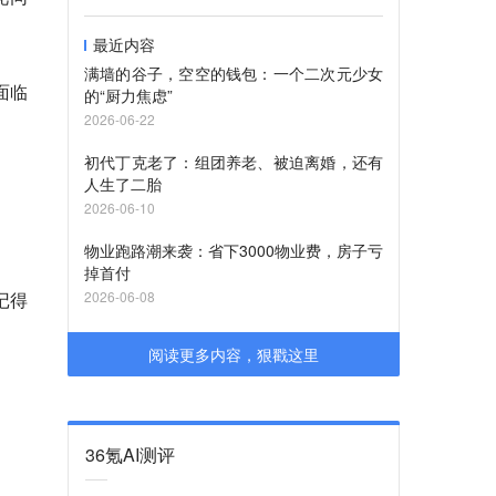
最近内容
满墙的谷子，空空的钱包：一个二次元少女
面临
的“厨力焦虑”
2026-06-22
初代丁克老了：组团养老、被迫离婚，还有
人生了二胎
2026-06-10
物业跑路潮来袭：省下3000物业费，房子亏
掉首付
记得
2026-06-08
阅读更多内容，狠戳这里
36氪AI测评