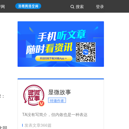
评网
搜索
登录
显微故事
虑：
特邀作者
TA没有写简介，但内敛也是一种表达
发表文章
366
篇
此同