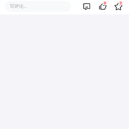
6
2
写评论...
可口可乐历史新高，背后的时代
隐喻
中国区狂揽82亿，资生堂稳了？
别了，兰州拉面
兰蔻在华最大门店关停