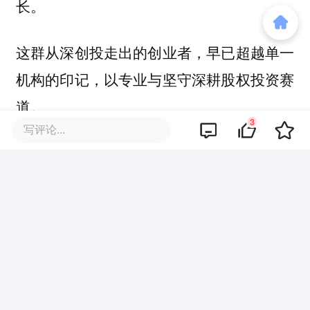
长。
这群从深创投走出的创业者，早已超越单一
机构的印记，以专业与坚守深耕股权投资赛
道。
3
写评论...
他们以资本为桥，赋能科技创新与产业升
级，既是时代机遇的把握者，更是中国创投
行业高质量发展的推动者，书写着属于中国
本土人民币基金的成长与担当。
本文来自微信公众号
“IT桔子”（ID：
itjuzi521）
，作者：吴梅梅，36氪经授权发