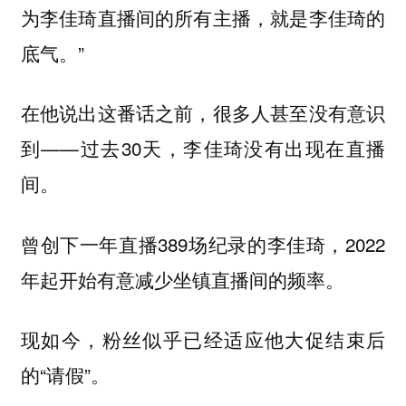
为李佳琦直播间的所有主播，就是李佳琦的
底气。”
在他说出这番话之前，很多人甚至没有意识
到——过去30天，李佳琦没有出现在直播
间。
曾创下一年直播389场纪录的李佳琦，2022
年起开始有意减少坐镇直播间的频率。
现如今，粉丝似乎已经适应他大促结束后
的“请假”。