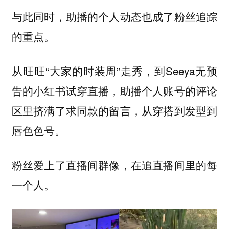
与此同时，助播的个人动态也成了粉丝追踪
的重点。
从旺旺“大家的时装周”走秀，到Seeya无预
告的小红书试穿直播，助播个人账号的评论
区里挤满了求同款的留言，从穿搭到发型到
唇色色号。
粉丝爱上了直播间群像，在追直播间里的每
一个人。