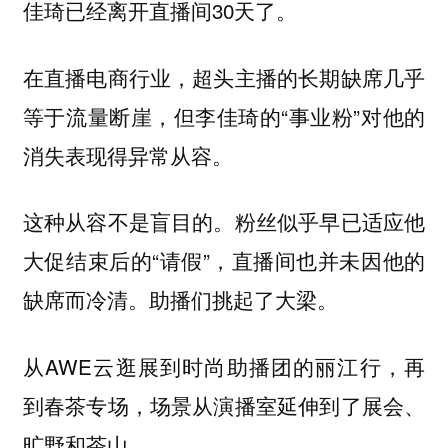
佳琦已经离开直播间30天了。
在直播电商行业，超头主播的长期缺席几乎
等于流量断崖，但李佳琦的“事业粉”对他的
消失表现得异常从容。
这种从容不是盲目的。粉丝似乎早已适应他
大促结束后的“请假”，直播间也并未因他的
缺席而冷清。助播们挑起了大梁。
从AWE云逛展到时尚助播团的丽江行，再
到春茶专场，场景从演播室延伸到了展会、
旷野和茶山。