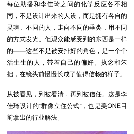
每位助播和李佳琦之间的化学反应各不相
同，不是设计出来的人设，而是拥有各自的
灵魂。不同的人，走向不同的垂类，用不同
的方式发光。但观众能感受到的东西是一样
的——这些不是被安排好的角色，是一个个
活生生的人，带着自己的偏好、执念和笨
拙，在镜头前慢慢长成了值得信赖的样子。
从被看见，到被看清，再到被信任。这是李
佳琦设计的“群像立住公式”，也是美ONE目
前拿出的行业解法。