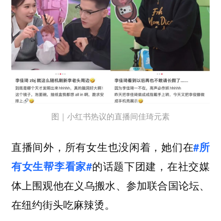
图｜小红书热议的直播间佳琦元素
直播间外，所有女生也没闲着，她们在
#所
的话题下团建，在社交媒
有女生帮李看家#
体上围观他在义乌搬水、参加联合国论坛、
在纽约街头吃麻辣烫。