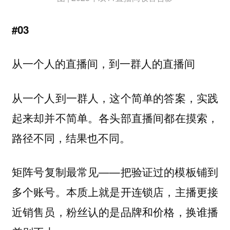
#03
从一个人的直播间，到一群人的直播间
从一个人到一群人，这个简单的答案，实践
起来却并不简单。各头部直播间都在摸索，
路径不同，结果也不同。
矩阵号复制最常见——把验证过的模板铺到
多个账号。本质上就是开连锁店，主播更接
近销售员，粉丝认的是品牌和价格，换谁播