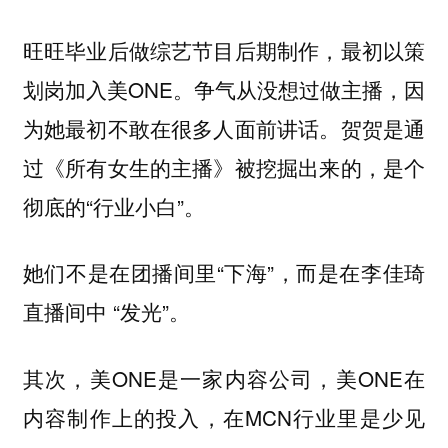
旺旺毕业后做综艺节目后期制作，最初以策
划岗加入美ONE。争气从没想过做主播，因
为她最初不敢在很多人面前讲话。贺贺是通
过《所有女生的主播》被挖掘出来的，是个
彻底的“行业小白”。
她们不是在团播间里“下海”，而是在李佳琦
直播间中 “发光”。
其次，美ONE是一家内容公司，美ONE在
内容制作上的投入，在MCN行业里是少见