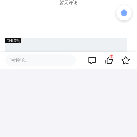
暂无评论
商业策划
7
写评论...
商务合作
关于我们
加入我们
联系我们
城市加盟
寻求报道
我要入驻
投资者关系
违法和不良信息、未成年人保护举报电话：010-89650707
举报邮箱：jubao@36kr.com 网上有害信息举报
© 2011~
2026
北京多氪信息科技有限公司 |
京ICP备12031756号-6
|
京ICP证150143号
| 京公网安备11010502057322号