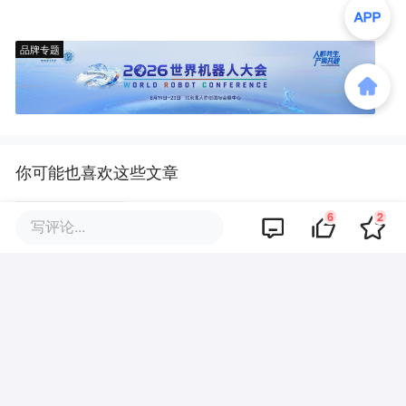
品牌专题
你可能也喜欢这些文章
6
2
用户不买单，资本狂下注，家用
写评论...
机器人到底赌什么？
宇树科技“打新”：中签堪比“天选
之子”，价值投资需先算清三本账